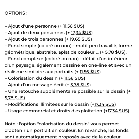
OPTIONS :
– Ajout d'une personne (+
11,56 $US
)
– Ajout de deux personnes (+
17,34 $US
)
– Ajout de trois personnes (+
19,65 $US
)
– Fond simple (coloré ou non) - motif peu travaillé, forme
géométrique, abstraite, aplat de couleur ... (+
5,78 $US
).
– Fond complexe (coloré ou non) - détail d'un intérieur,
d'un paysage, également dessiné en one-line et avec un
réalisme similaire aux portraits (+
11,56 $US
)
– Colorisation du dessin (+
11,56 $US
)
– Ajout d’un message écrit (+
5,78 $US
)
– Une retouche supplémentaire possible sur le dessin (+
5,78 $US
)
– Modifications illimitées sur le dessin (+
17,34 $US
)
– Usage commercial et droits d'exploitation (+
17,34 $US
)
Note : l'option "colorisation du dessin" vous permet
d'obtenir un portrait en couleur. En revanche, les fonds
sont automatiquement proposés avec de la couleur