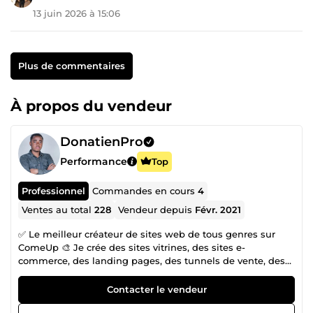
13 juin 2026 à 15:06
Plus de commentaires
À propos du vendeur
DonatienPro
Performance
Top
Professionnel
Commandes en cours
4
Ventes au total
228
Vendeur depuis
Févr. 2021
✅ Le meilleur créateur de sites web de tous genres sur
ComeUp 🎨 Je crée des sites vitrines, des sites e-
commerce, des landing pages, des tunnels de vente, des
boutiques Shopify, et bien plus encore. ⭐ Plus de 200 avis
positifs ❌ AUCUN avis négatif Je m'appelle Donatien,
Contacter le vendeur
expert depuis plus de 5 ans dans la création de sites web