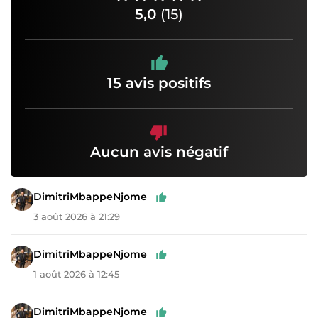
5,0
(15)
15 avis positifs
Aucun avis négatif
DimitriMbappeNjome
3 août 2026 à 21:29
DimitriMbappeNjome
1 août 2026 à 12:45
DimitriMbappeNjome