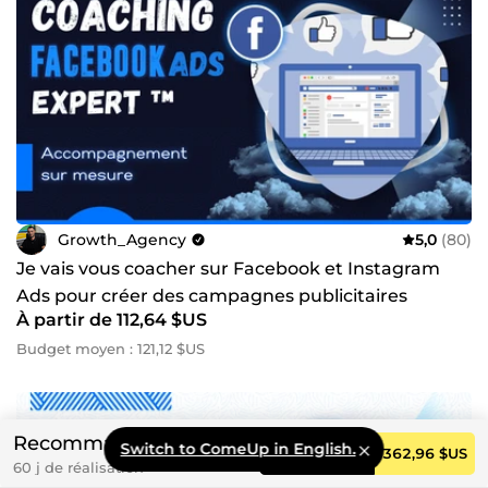
Growth_Agency
5,0
(80)
Je vais vous coacher sur Facebook et Instagram
Ads pour créer des campagnes publicitaires
À partir de 112,64 $US
rentables
Budget moyen : 121,12 $US
Recommandé
Switch to ComeUp in English.
Commander
362,96 $US
60 j de réalisation