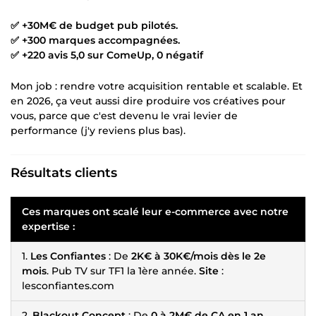
✅ +30M€ de budget pub pilotés.
✅ +300 marques accompagnées.
✅ +220 avis 5,0 sur ComeUp, 0 négatif
Mon job : rendre votre acquisition rentable et scalable. Et
en 2026, ça veut aussi dire produire vos créatives pour
vous, parce que c'est devenu le vrai levier de
performance (j'y reviens plus bas).
Résultats clients
Ces marques ont scalé leur e-commerce avec notre
expertise :
1.
Les Confiantes
: De
2K€ à 30K€/mois dès le 2e
mois
. Pub TV sur TF1 la 1ère année.
Site
:
lesconfiantes.com
2.
Blackout Concept
: De
0 à 2M€ de CA en 1 an
.