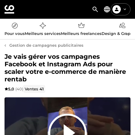
Pour vous
Meilleurs services
Meilleurs freelances
Design & Graph
Gestion de campagnes publicitaires
Je vais gérer vos campagnes
Facebook et Instagram Ads pour
scaler votre e-commerce de manière
rentab
5,0
(40)
Ventes
41