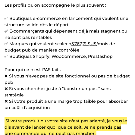
Les profils qu'on accompagne le plus souvent :
✅ Boutiques e-commerce en lancement qui veulent une
structure solide dès le départ
✅ E-commerçants qui dépensent déjà mais stagnent ou
ne sont pas rentables
✅ Marques qui veulent scaler +
5 767,71 $US
/mois de
budget pub de manière contrôlée
✅ Boutiques Shopify, WooCommerce, Prestashop
Pour qui ce n'est PAS fait :
❌ Si vous n'avez pas de site fonctionnel ou pas de budget
pub
❌ Si vous cherchez juste à "booster un post" sans
stratégie
❌ Si votre produit a une marge trop faible pour absorber
un coût d'acquisition
Si votre produit ou votre site n'est pas adapté, je vous le
dis avant de lancer quoi que ce soit. Je ne prends pas
une commande qui ne peut pas marcher.