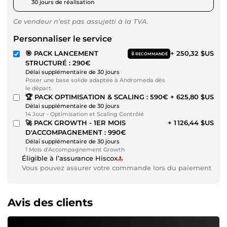
30 jours de réalisation
Ce vendeur n’est pas assujetti à la TVA.
Personnaliser le service
🎯 PACK LANCEMENT
+ 250,32 $US
RECOMMANDÉ
STRUCTURÉ : 290€
Délai supplémentaire de 30 jours
Poser une base solide adaptée à Andromeda dès
le départ.
🏆 PACK OPTIMISATION & SCALING : 590€
+ 625,80 $US
Délai supplémentaire de 30 jours
14 Jour - Optimisation et Scaling Contrôlé
🚀 PACK GROWTH - 1ER MOIS
+ 1 126,44 $US
D'ACCOMPAGNEMENT : 990€
Délai supplémentaire de 30 jours
1 Mois d'Accompagnement Growth
Éligible à l’assurance Hiscox
Vous pouvez assurer votre commande lors du paiement
Avis des clients