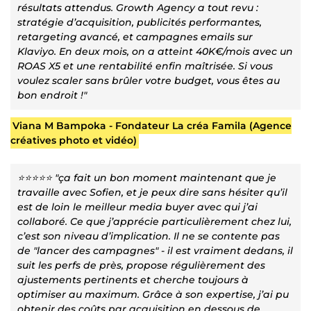
résultats attendus. Growth Agency a tout revu :
stratégie d’acquisition, publicités performantes,
retargeting avancé, et campagnes emails sur
Klaviyo. En deux mois, on a atteint 40K€/mois avec un
ROAS X5 et une rentabilité enfin maîtrisée. Si vous
voulez scaler sans brûler votre budget, vous êtes au
bon endroit !"
Viana M Bampoka - Fondateur La créa Famila (Agence
créatives photo et vidéo)
⭐⭐⭐⭐⭐ "ça fait un bon moment maintenant que je
travaille avec Sofien, et je peux dire sans hésiter qu’il
est de loin le meilleur media buyer avec qui j’ai
collaboré. Ce que j’apprécie particulièrement chez lui,
c’est son niveau d’implication. Il ne se contente pas
de "lancer des campagnes" - il est vraiment dedans, il
suit les perfs de près, propose régulièrement des
ajustements pertinents et cherche toujours à
optimiser au maximum. Grâce à son expertise, j’ai pu
obtenir des coûts par acquisition en dessous de