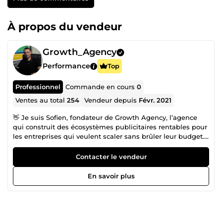
À propos du vendeur
Growth_Agency
Performance
Top
Professionnel
Commande en cours
0
Ventes au total
254
Vendeur depuis
Févr. 2021
👋 Je suis Sofien, fondateur de Growth Agency, l’agence
qui construit des écosystèmes publicitaires rentables pour
les entreprises qui veulent scaler sans brûler leur budget.
Depuis +9 ans, j’accompagne des e-commerçants,
infopreneurs, B2B, agences, et marques premium à
Contacter le vendeur
structurer une acquisition stable, prévisible et rentable. Ce
qui me différencie Je ne “lance pas des pubs”. Je construis
En savoir plus
un système complet : un message clair des campagnes
rentables des pages &amp; fiches produits qui
convertissent un tunnel simple et efficace un tracking
propre une optimisation continue basée sur la data
Résultat : vos campagnes deviennent un vrai levier de