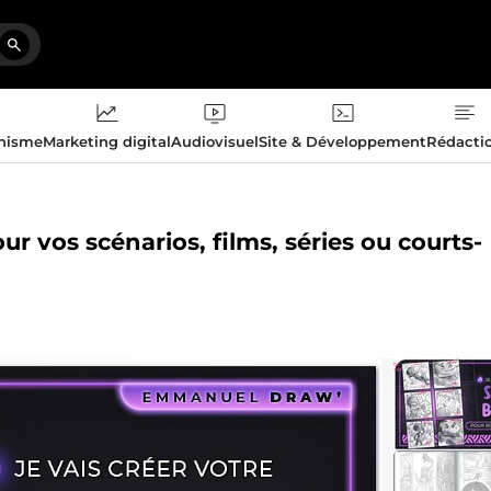
phisme
Marketing digital
Audiovisuel
Site & Développement
Rédacti
r vos scénarios, films, séries ou courts-