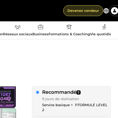
Devenez vendeur
on
Réseaux sociaux
Business
Formations & Coaching
Vie quotidienn
Recommandé
9 jours de réalisation
Service basique +
🏅FORMULE LEVEL
2