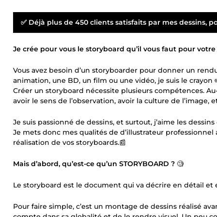
✅ Déjà plus de 450 clients satisfaits par mes dessins, 
Je crée pour vous le storyboard qu’il vous faut pour votre
Vous avez besoin d’un storyboarder pour donner un rendu p
animation, une BD, un film ou une vidéo, je suis le crayon ✏
Créer un storyboard nécessite plusieurs compétences. Au-del
avoir le sens de l’observation, avoir la culture de l’image, et
Je suis passionné de dessins, et surtout, j’aime les dessins
Je mets donc mes qualités de d’illustrateur professionnel
réalisation de vos storyboards.📰
Mais d’abord, qu’est-ce qu’un STORYBOARD ?
🧐
Le storyboard est le document qui va décrire en détail et
Pour faire simple, c’est un montage de dessins réalisé ava
compte dans sa globalité et de le rendre visuel. Un peu 