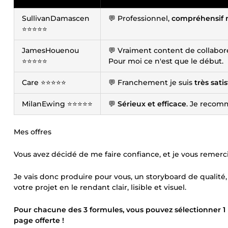
SullivanDamascen
💬 Professionnel,
compréhensif m
⭐⭐⭐⭐⭐
JamesHouenou
💬 Vraiment content de collabore
⭐⭐⭐⭐⭐
Pour moi ce n'est que le début.
Care ⭐⭐⭐⭐⭐
💬 Franchement je suis
très satis
MilanEwing ⭐⭐⭐⭐⭐
💬
Sérieux et efficace
. Je recom
Mes offres
Vous avez décidé de me faire confiance, et je vous remerci
Je vais donc produire pour vous, un storyboard de qualité,
votre projet en le rendant clair, lisible et visuel.
Pour chacune des 3 formules, vous pouvez sélectionner 1 p
page offerte !