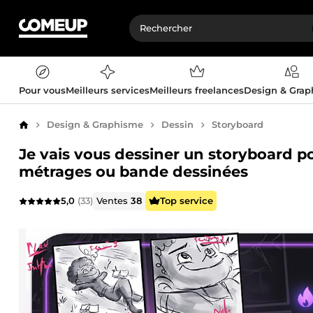
Pour vous
Meilleurs services
Meilleurs freelances
Design & Gra
Design & Graphisme
Dessin
Storyboard
Accueil
Je vais vous dessiner un storyboard pou
métrages ou bande dessinées
5,0
(33)
Ventes
38
Top service