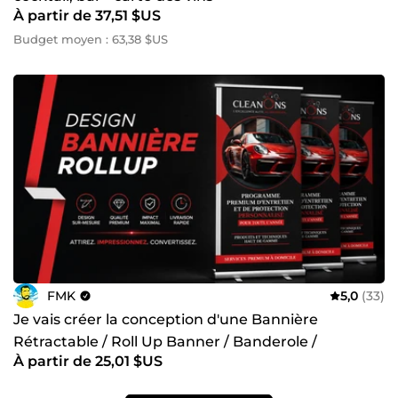
À partir de 37,51 $US
Budget moyen : 63,38 $US
FMK
5,0
(33)
Je vais créer la conception d'une Bannière
Rétractable / Roll Up Banner / Banderole /
À partir de 25,01 $US
Kakemono