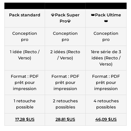
Pack standard
💎
Pack Super
👑
Pack Ultime
Pro
💎
👑
Conception
Conception
Conception
pro
pro
pro
1 idée (Recto /
2 idées (Recto
1ère série de 3
Verso)
/ Verso)
idées (Recto /
Verso)
Format : PDF
Format : PDF
Format : PDF
prêt pour
prêt pour
prêt pour
impression
impression
impression
1 retouche
2 retouches
4 retouches
possible
possibles
possibles
17,28 $US
28,81 $US
46,09 $US