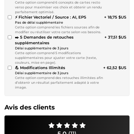
Cette option comprend 6 concepts de cartes recto
verso pour maximiser vos choix et obtenir un rendu
parfaitement optimisé.
⚡ Fichier Vectoriel / Source : AI, EPS
+ 18,75 $US
Pas de délai supplémentaire
Cette option comprend les fichiers sources afin de
modifier ou réutiliser votre carte selon vos besoins.
✒️ 5 Demandes de retouches
+ 37,51 $US
supplémentaires
Délai supplémentaire de 3 jours
Cette option comprend 5 modifications
supplémentaires pour ajuster votre carte (texte,
couleurs, mise en page).
💪 Modifications Illimités
+ 62,52 $US
Délai supplémentaire de 3 jours
Cette option comprend des retouches illimitées afin
d’obtenir un résultat parfaitement adapté à votre
image.
Avis des clients
5,0
(11)