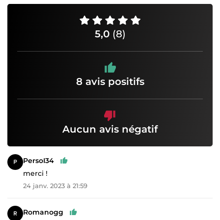
5,0
(8)
8 avis positifs
Aucun avis négatif
PersoI34
merci !
24 janv. 2023 à 21:59
Romanogg