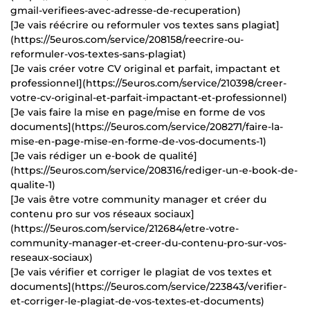
gmail-verifiees-avec-adresse-de-recuperation)
[Je vais réécrire ou reformuler vos textes sans plagiat]
(https://5euros.com/service/208158/reecrire-ou-
reformuler-vos-textes-sans-plagiat)
[Je vais créer votre CV original et parfait, impactant et
professionnel](https://5euros.com/service/210398/creer-
votre-cv-original-et-parfait-impactant-et-professionnel)
[Je vais faire la mise en page/mise en forme de vos
documents](https://5euros.com/service/208271/faire-la-
mise-en-page-mise-en-forme-de-vos-documents-1)
[Je vais rédiger un e-book de qualité]
(https://5euros.com/service/208316/rediger-un-e-book-de-
qualite-1)
[Je vais être votre community manager et créer du
contenu pro sur vos réseaux sociaux]
(https://5euros.com/service/212684/etre-votre-
community-manager-et-creer-du-contenu-pro-sur-vos-
reseaux-sociaux)
[Je vais vérifier et corriger le plagiat de vos textes et
documents](https://5euros.com/service/223843/verifier-
et-corriger-le-plagiat-de-vos-textes-et-documents)