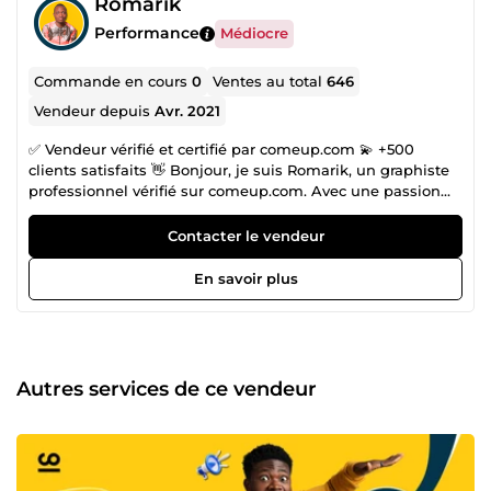
Romarik
Performance
Médiocre
Commande en cours
0
Ventes au total
646
Vendeur depuis
Avr. 2021
✅ Vendeur vérifié et certifié par comeup.com 💫 +500
clients satisfaits 👋 Bonjour, je suis Romarik, un graphiste
professionnel vérifié sur comeup.com. Avec une passion
pour la création visuelle, je suis déterminé à donner vie à
vos idées. 🎨 Mon expertise s'étend à divers domaines,
Contacter le vendeur
notamment : Mises en page créatives : Je peux transformer
vos documents en des œuvres d'art visuellement
En savoir plus
captivantes. Conception de miniatures : Les miniatures
attrayantes sont essentielles pour attirer l'attention sur
votre contenu en ligne. Création de contenu visuel : Des
visuels percutants pour vos médias sociaux, blogs, et plus
encore. 💼 Mes compétences en graphisme sont soutenues
Autres services de ce vendeur
par une expérience solide, une créativité sans limites, et
un engagement envers la qualité. Votre satisfaction est ma
priorité numéro un, et je m'engage à livrer des résultats
exceptionnels à chaque projet. 📈 Vous avez une vision ?
Laissez-moi la concrétiser pour vous. Discutons de vos