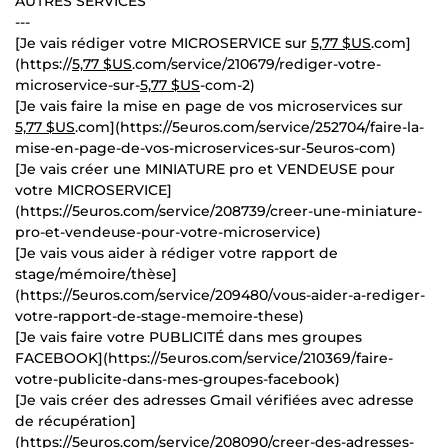
AUTRES SERVICES
---
[Je vais rédiger votre MICROSERVICE sur
5,77 $US
.com]
(https://
5,77 $US
.com/service/210679/rediger-votre-
microservice-sur-
5,77 $US
-com-2)
[Je vais faire la mise en page de vos microservices sur
5,77 $US
.com](https://5euros.com/service/252704/faire-la-
mise-en-page-de-vos-microservices-sur-5euros-com)
[Je vais créer une MINIATURE pro et VENDEUSE pour
votre MICROSERVICE]
(https://5euros.com/service/208739/creer-une-miniature-
pro-et-vendeuse-pour-votre-microservice)
[Je vais vous aider à rédiger votre rapport de
stage/mémoire/thèse]
(https://5euros.com/service/209480/vous-aider-a-rediger-
votre-rapport-de-stage-memoire-these)
[Je vais faire votre PUBLICITÉ dans mes groupes
FACEBOOK](https://5euros.com/service/210369/faire-
votre-publicite-dans-mes-groupes-facebook)
[Je vais créer des adresses Gmail vérifiées avec adresse
de récupération]
(https://5euros.com/service/208090/creer-des-adresses-