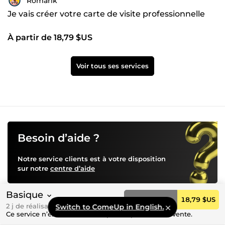
Romarik
Je vais créer votre carte de visite professionnelle
À partir de 18,79 $US
Voir tous ses services
Besoin d’aide ?
Notre service clients est à votre disposition
sur notre
centre d’aide
Partenaires
Basique
Commander
18,79 $US
Assurance par Hiscox
2 j de réalisation
Switch to ComeUp in English.
Ce service n’est actuellement pas disponible à la vente.
Paiements par PayPal Braintree
Statistiques