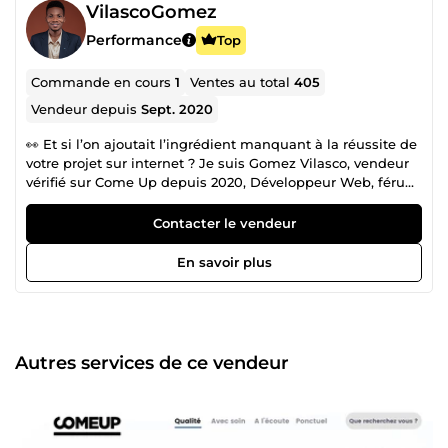
VilascoGomez
Performance
Top
Commande en cours
1
Ventes au total
405
Vendeur depuis
Sept. 2020
👀 Et si l’on ajoutait l’ingrédient manquant à la réussite de
votre projet sur internet ? Je suis Gomez Vilasco, vendeur
vérifié sur Come Up depuis 2020, Développeur Web, féru
du marketing digital et de la prospection en ligne avec
5ans d’expérience. J’aime accompagner les particuliers,
Contacter le vendeur
professionnels et les entreprises à construire et performer
leur business en ligne. Mes Statistiques 📊 sur Come Up ::
En savoir plus
🎯 Projets finalisés : ➕ de 355 ❤ Taux de satisfaction : 99% ✨
Score : 5 étoiles sur tous les services 🤝 Assistance : 100% (
ce qui me vaut le surnom, le GUIDE 😃 ) 🎯 - - - - - - - - - - - -
- - - - - - - - - - 🐱‍🏍 Diplômé de l'école d’informatique, j’ai très
tôt appris à accompagner les entrepreneurs avec mes
Autres services de ce vendeur
compétences sur des projets réels depuis 05 ans. De
nature altruiste, j’ai énormément apprécier aider,
accompagner et conseiller. Mes avis sur la plateforme
Come Up en témoignent : Avis de Janissa sur le service de
refonte : “ Vilasco une perle! Il est a l’écoute , il respect la