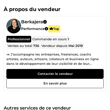
À propos du vendeur
Berkajera
Performance
Top
Professionnel
Commande en cours
1
Ventes au total
736
Vendeur depuis
Mai 2019
📣 J’accompagne les entreprises, freelances, coachs
artistes, auteurs, artisans, créateurs et business en ligne
dans le développement de leur visibilité et de leur
communication. 📅 Réservation d'appel :
https://calendly.com/floriane-berkajera/call-berkajera
Contacter le vendeur
(copier/coller dans votre navigateur web si le lien ne
s'ouvre pas) 💬 N’hésitez pas à me contacter avant de
En savoir plus
passer commande ou pour toute question concernant mes
services.
Autres services de ce vendeur