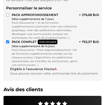
Personnaliser le service
PACK APPROFONDISSEMENT
+ 376,68 $US
Délai supplémentaire de 7 jours
Pack Découverte + 4h de formation
supplémentaires (comment créer une cohérence
graphique, créer des publications optimisées,
développer une communauté, analyser les
statistiques, les outils de programmation...)
PACK COMPLET
+ 753,37 $US
RECOMMANDÉ
Délai supplémentaire de 14 jours
Pack Découverte + Pack Approfondissement + 6h
de formation supplémentaires (vendre sur les
réseaux sociaux, l’algorithme, les publications
sponsorisées, les interdits, les partenariats, gérer
une communauté...)
Éligible à l’assurance Hiscox
Vous pouvez assurer votre commande lors du paiement
Avis des clients