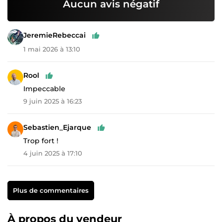
Aucun avis négatif
JeremieRebeccai
1 mai 2026 à 13:10
Rool
Impeccable
9 juin 2025 à 16:23
Sebastien_Ejarque
Trop fort !
4 juin 2025 à 17:10
Plus de commentaires
À propos du vendeur