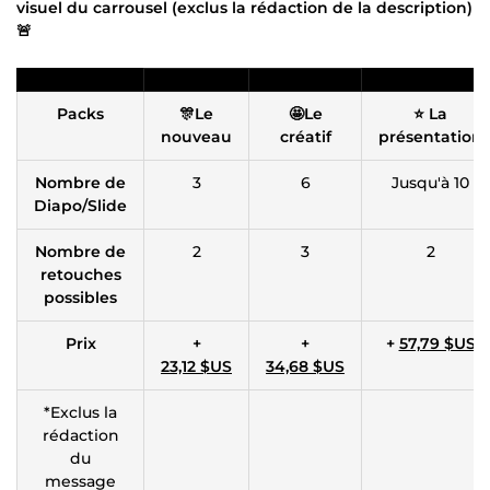
visuel du carrousel (exclus la rédaction de la description)
🚨
Packs
🎊Le
🤩Le
⭐ La
nouveau
créatif
présentation
Nombre de
3
6
Jusqu'à 10
Diapo/Slide
Nombre de
2
3
2
retouches
possibles
Prix
+
+
+
57,79 $US
23,12 $US
34,68 $US
*Exclus la
rédaction
du
message