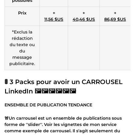
possibles
Prix
+
+
+
11,56 $US
40,46 $US
86,69 $US
*Exclus la
rédaction
du texte ou
du
message
publicitaire.
🚦 3 Packs pour avoir un CARROUSEL
LinkedIn 🖼🖼🖼🖼🖼🖼
ENSEMBLE DE PUBLICATION TENDANCE
🚨Un carrousel est un ensemble de publications sous
forme de ''slider''. Voir les vignettes de mon service
comme exemple de carrousel. Il s'agit seulement du