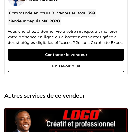
Commande en cours
0
Ventes au total
399
Vendeur depuis
Mai 2020
Vous cherchez à donner vie à votre marque, à améliorer
votre présence en ligne ou à booster vos ventes grâce à
des stratégies digitales efficaces ? Je suis Graphiste Expert,
Web Designer et professionnel du Marketing Digital,
spécialisé dans la création de solutions visuelles et
Contacter le vendeur
digitales qui captivent et convertissent. Avec plusieurs
années d'expérience en freelance, j'accompagne les
En savoir plus
entrepreneurs, PME et grandes entreprises dans la
réalisation de leurs projets ambitieux. Ce que je vous
propose : Graphisme sur mesure : Création d’identités
visuelles percutantes (logos, supports marketing,
bannières). Web design professionnel : Conception de
Autres services de ce vendeur
sites web modernes, responsives et optimisés pour
l’expérience utilisateur (UX/UI). Marketing Digital
performant : Stratégies digitales ciblées pour maximiser
votre impact en ligne (SEO, publicités, email marketing).
Pourquoi travailler avec moi ? Créativité et expertise : Je
combine un œil artistique avec des compétences
techniques solides. Accompagnement personnalisé :