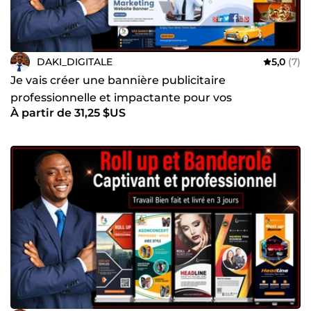
DAKI_DIGITALE
5,0
(7)
Je vais créer une bannière publicitaire
professionnelle et impactante pour vos
À partir de 31,25 $US
campagnes