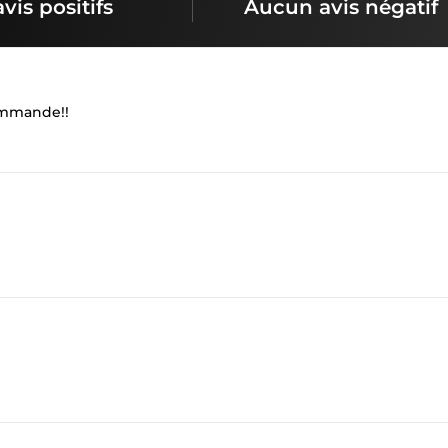
avis positifs
Aucun avis négatif
ommande!!