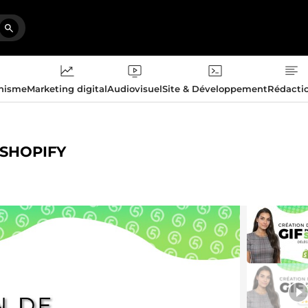
phisme
Marketing digital
Audiovisuel
Site & Développement
Rédacti
e SHOPIFY