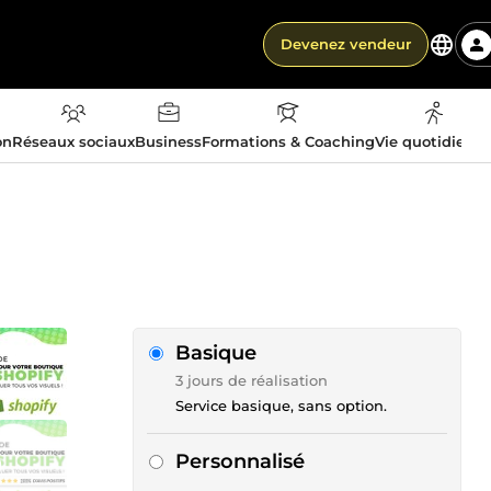
Devenez vendeur
on
Réseaux sociaux
Business
Formations & Coaching
Vie quotidienn
Basique
3 jours de réalisation
Service basique, sans option.
Personnalisé