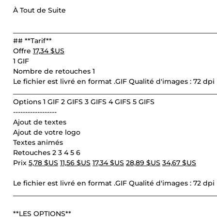
À Tout de Suite
____________________________________________________________
## **Tarif**
Offre
17,34 $US
1 GIF
Nombre de retouches 1
Le fichier est livré en format .GIF Qualité d'images : 72 dpi
____________________________________________________________
Options 1 GIF 2 GIFS 3 GIFS 4 GIFS 5 GIFS
------------------
Ajout de textes
Ajout de votre logo
Textes animés
Retouches 2 3 4 5 6
Prix
5,78 $US
11,56 $US
17,34 $US
28,89 $US
34,67 $US
Le fichier est livré en format .GIF Qualité d'images : 72 dpi
____________________________________________________________
**LES OPTIONS**