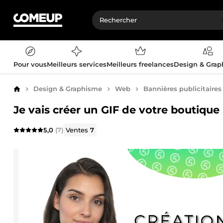
Pour vous
Meilleurs services
Meilleurs freelances
Design & Gra
Design & Graphisme
Web
Bannières publicitaires
Accueil
Je vais créer un GIF de votre boutiqu
5,0
(7)
Ventes
7