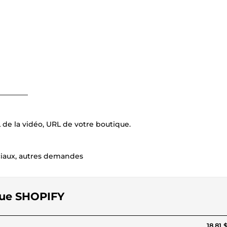
________
L de la vidéo, URL de votre boutique.
ociaux, autres demandes
ique SHOPIFY
18,81 