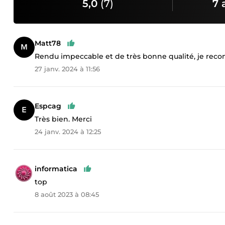
5,0
(7)
7 
Matt78
Rendu impeccable et de très bonne qualité, je rec
27 janv. 2024 à 11:56
Espcag
Très bien. Merci
24 janv. 2024 à 12:25
informatica
top
8 août 2023 à 08:45