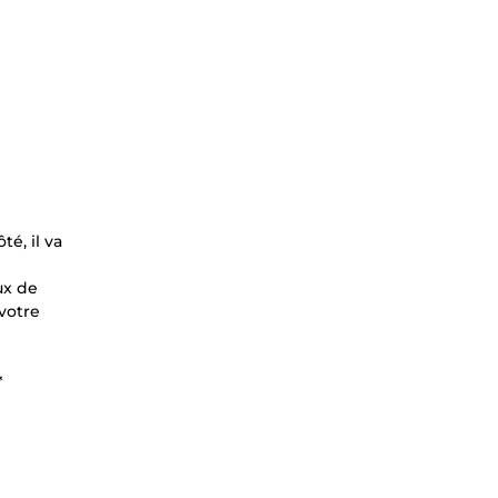
é, il va
ux de
 votre
*