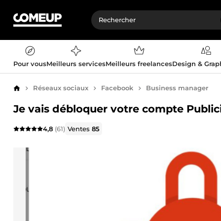
Pour vous
Meilleurs services
Meilleurs freelances
Design & Gra
Réseaux sociaux
Facebook
Business manager
Accueil
Je vais débloquer votre compte Publi
4,8
(61)
Ventes
85