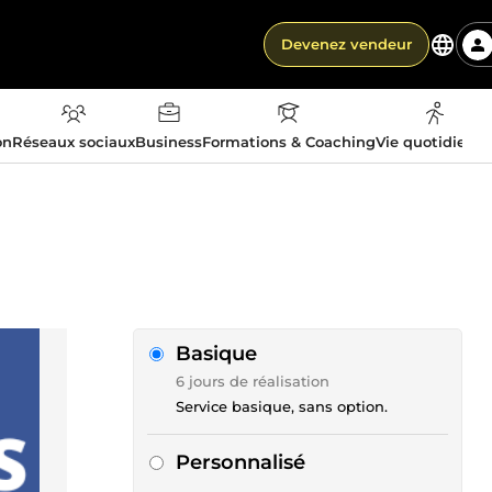
Devenez vendeur
on
Réseaux sociaux
Business
Formations & Coaching
Vie quotidienn
Basique
6 jours de réalisation
Service basique, sans option.
Personnalisé