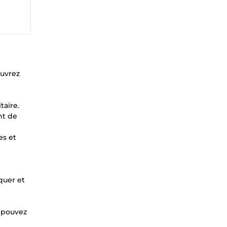
ouvrez
taire.
nt de
es et
quer et
s pouvez