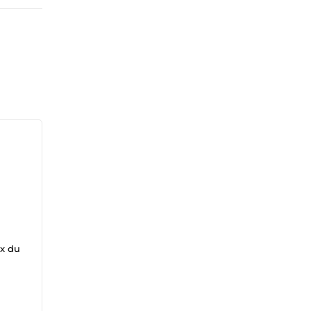
ux du
les
s