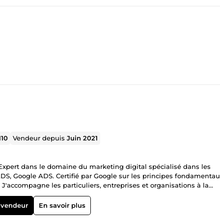
110
Vendeur depuis
Juin 2021
Expert dans le domaine du marketing digital spécialisé dans les
ADS, Google ADS. Certifié par Google sur les principes fondamenta
'accompagne les particuliers, entreprises et organisations à la
tre leurs chiffres d'affaires. Je prends chaque nouveau projet comme 
projet qu'on me confie en leur offrant toute mon expertise dans ce
 vendeur
En savoir plus
spensable pour la promotion des produits/services en ligne. Je sui