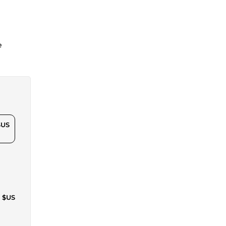
e
$US
7 $US