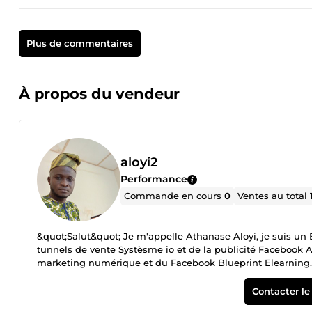
Plus de commentaires
À propos du vendeur
aloyi2
Performance
Commande en cours
0
Ventes au total
&quot;Salut&quot; Je m'appelle Athanase Aloyi, je suis un 
tunnels de vente Systèsme io et de la publicité Facebook 
marketing numérique et du Facebook Blueprint Elearning. J
digitalisation de leurs activités en ligne afin de faire croî
miens et je veille toujours d'être à la hauteur sur chaque 
Contacter le
domaine qu'est le web marketing qui de nos jours est indi