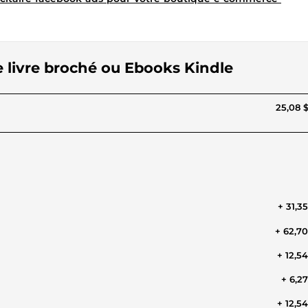
e livre broché ou Ebooks Kindle
25,08 
+ 31,3
+ 62,7
+ 12,5
+ 6,2
+ 12,5