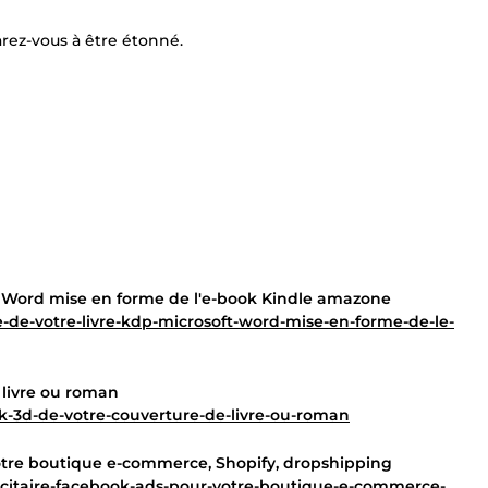
ez-vous à être étonné.
oft Word mise en forme de l'e-book Kindle amazone
e-de-votre-livre-kdp-microsoft-word-mise-en-forme-de-le-
 livre ou roman
k-3d-de-votre-couverture-de-livre-ou-roman
votre boutique e-commerce, Shopify, dropshipping
icitaire-facebook-ads-pour-votre-boutique-e-commerce-