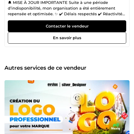
🔔 MISE À JOUR IMPORTANTE Suite à une période
d’indisponibilité, mon organisation a été entièrement
repensée et optimisée. ✨ ✔️ Délais respectés ✔️ Réactivité
renforcée ✔️ Processus plus fluide ✔️ Qualité toujours
premium Je suis pleinement opérationnel et prêt à livrer
Contacter le vendeur
dans les meilleures conditions 👌. 👋 Bonjour et bienvenue
sur mon profil ! Je suis Paolos, alias Silver, votre Expert en
En savoir plus
Design Graphique. 🚀 Si vous êtes ici, c'est probablement
parce que vous êtes un entrepreneur ambitieux ou un
professionnel du marketing déterminé, prêt à propulser
vos ventes grâce à une solide identité de marque et à des
outils de marketing efficaces. 🔸 Vous avez peut-être
Autres services de ce vendeur
rencontré des difficultés à trouver des professionnels
compétents pour concrétiser vos projets créatifs ou à gérer
votre conception graphique et votre marketing en ligne. 🔸
Vous cherchez à vous démarquer dans le monde
numérique concurrentiel en créant des contenus
innovants et de qualité, mais cela peut être un défi. 🔸
Vous avez besoin de solutions complètes et de qualité
pour votre identité de marque et vos supports de
communication. Si vous avez rencontré l'un de ces
problèmes, vous avez enfin trouvé la solution. J'ai consacré
ma carrière à résoudre ces défis pour vous, et voici
comment je peux vous aider à les transformer en