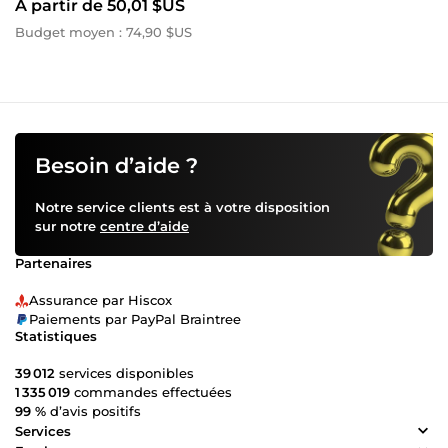
À partir de 50,01 $US
aujourd'hui pour discuter de votre projet et concrétiser vos
idées. ~
Budget moyen : 74,90 $US
Besoin d’aide ?
Notre service clients est à votre disposition
sur notre
centre d’aide
Partenaires
Assurance par Hiscox
Paiements par PayPal Braintree
Statistiques
39 012
services disponibles
1 335 019
commandes effectuées
99 %
d’avis positifs
Services