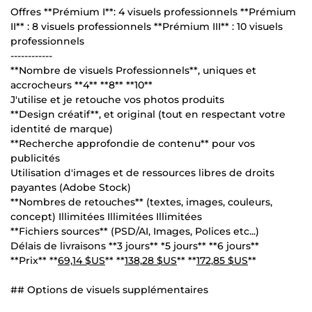
Offres **Prémium I**: 4 visuels professionnels **Prémium
II** : 8 visuels professionnels **Prémium III** : 10 visuels
professionnels
------------
**Nombre de visuels Professionnels**, uniques et
accrocheurs **4** **8** **10**
J'utilise et je retouche vos photos produits
**Design créatif**, et original (tout en respectant votre
identité de marque)
**Recherche approfondie de contenu** pour vos
publicités
Utilisation d'images et de ressources libres de droits
payantes (Adobe Stock)
**Nombres de retouches** (textes, images, couleurs,
concept) Illimitées Illimitées Illimitées
**Fichiers sources** (PSD/AI, Images, Polices etc...)
Délais de livraisons **3 jours** *5 jours** **6 jours**
**Prix** **
69,14 $US
** **
138,28 $US
** **
172,85 $US
**
## Options de visuels supplémentaires