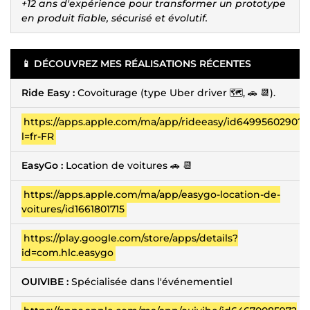
+12 ans d'expérience pour transformer un prototype
en produit fiable, sécurisé et évolutif.
📱 DÉCOUVREZ MES RÉALISATIONS RÉCENTES
Ride Easy :
Covoiturage (type Uber driver 🗺️, 🚗 📆).
https://apps.apple.com/ma/app/rideeasy/id6499560290?
l=fr-FR
EasyGo :
Location de voitures 🚗 📆
https://apps.apple.com/ma/app/easygo-location-de-
voitures/id1661801715
https://play.google.com/store/apps/details?
id=com.hlc.easygo
OUIVIBE :
Spécialisée dans l'événementiel