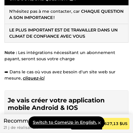
N'hésitez pas à me contacter, car
CHAQUE QUESTION
A SON IMPORTANCE !
LE PLUS IMPORTANT EST DE TRAVAILLER DANS UN
CLIMAT DE CONFIANCE AVEC VOUS
Note :
Les intégrations nécessitant un abonnement
payant, seront sous votre charge
➡️ Dans le cas où vous avez besoin d'un site web sur
mesure,
cliquez-ici
Je vais créer votre application
mobile Android & IOS
Recommandé
Switch to ComeUp in English.
pour 115,60 $US
Service basique
125,43 $US
Commander
627,13 $US
21 j de réalisation
7 jours de réalisation