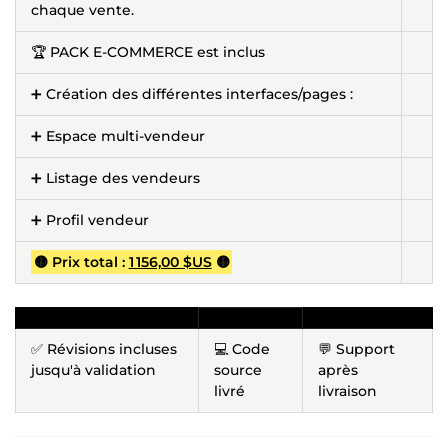
chaque vente.
🏆 PACK E-COMMERCE est inclus
➕ Création des différentes interfaces/pages :
➕ Espace multi-vendeur
➕ Listage des vendeurs
➕ Profil vendeur
🟡 Prix total :
1 156,00 $US
🟡
✅ Révisions incluses
💻 Code
💬 Support
jusqu'à validation
source
après
livré
livraison