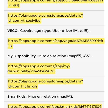
https://apps.apple.com/ma/app/ouivibe/id6467008597?
l=fr-FR
https://play.google.com/store/apps/details?
id=com.yth.ouivibe
VEGO :
Covoiturage (type Uber driver 🗺️, 🚗 📆).
https://apps.apple.com/ma/app/vego/id6746118899?l=fr-
FR
My Disponibility :
Mise en relation (map🗺️, 💅💇).
https://apps.apple.com/ma/app/my-
disponibility/id6450427036
https://play.google.com/store/apps/details?
id=com.hlc.linkih
Smartkids :
Mise en relation (map🗺️).
https://apps.apple.com/fr/app/smartkids/id6741917604