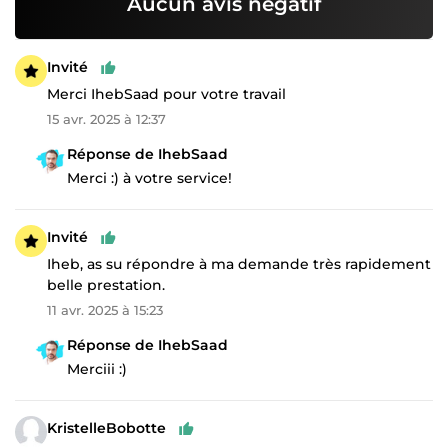
Aucun avis négatif
Invité
Merci IhebSaad pour votre travail
15 avr. 2025 à 12:37
Réponse de IhebSaad
Merci :) à votre service!
Invité
Iheb, as su répondre à ma demande très rapidement
belle prestation.
11 avr. 2025 à 15:23
Réponse de IhebSaad
Merciii :)
KristelleBobotte