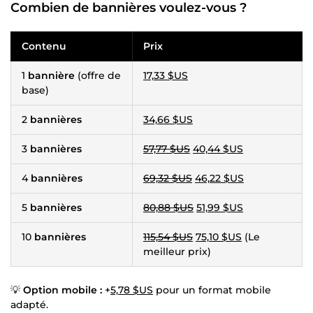
Combien de bannières voulez-vous ?
Contenu
Prix
1
bannière
(offre de
17,33 $US
base)
2
bannières
34,66 $US
3
bannières
57,77 $US
40,44 $US
4
bannières
69,32 $US
46,22 $US
5
bannières
80,88 $US
51,99 $US
10
bannières
115,54 $US
75,10 $US
(Le
meilleur prix)
💡
Option mobile :
+
5,78 $US
pour un format mobile
adapté.