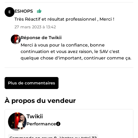
ESHOPS
Très Réactif et résultat professionnel , Merci !
27 mars 2023 à 13:42
Réponse de Twikii
Merci à vous pour la confiance, bonne
continuation et vous avez raison, le SAV c'est
quelque chose d'important, continuer comme ça.
Plus de commentaires
À propos du vendeur
Twikii
Performance
Commande en cours
0
Ventes au total
32