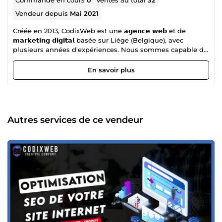
Vendeur depuis
Mai 2021
Créée en 2013, CodixWeb est une 𝗮𝗴𝗲𝗻𝗰𝗲 𝘄𝗲𝗯 et de
𝗺𝗮𝗿𝗸𝗲𝘁𝗶𝗻𝗴 𝗱𝗶𝗴𝗶𝘁𝗮𝗹 basée sur Liège (Belgique), avec
plusieurs années d'expériences. Nous sommes capable de
gérer et répondre à tous vos besoins en marketing digital.
🚀 Vous souhaitez faire décoller votre business ? 🚀 😀 Vous
En savoir plus
êtes au bon endroit 😀 🖥️ Site vitrine et E-commerce 🖥️ ➡
Site vitrine ➡ Site E-commerce 🔎 Référencement naturel
(SEO) 🔍 ➡ Analyse sémantique ➡ Analyse concurrentielle
➡ Audit et création de contenu ➡ Audit technique ➡
Netlinking ➡ Suivi et optimisation 🎨 Identité visuelle 🎨 ➡
Autres services de ce vendeur
Stratégie de marque ➡ Création de logos ➡ Design de
papeterie et réseaux sociaux ✍️ Rédaction d'articles SEO et
contenus web ✍️ ➡ Rédaction de contenu de qualité ➡
Création de contenu de site Web évolutif 💬 Gestion des
réseaux sociaux (SMO) 💬 ➡ Stratégie et objectifs ➡ Mise en
page et conception ➡ Gestion du contenu et des
publications ✉️ N'hésitez pas à nous contacter si vous avez
la moindre question, nous serons ravis d'y répondre. ✉️