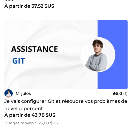
et à bientôt. » — Ludovic
À partir de 37,52 $US
💬 « Personne compétente ayant fait son maximum afin
de nettoyer l'ordinateur. Très réactif et de bon conseil. Je
recommande. » — KevinBTP
💬 « Super service ! J'espère pouvoir refaire appel à vous à
l'avenir. » — Jeremy_Fonseca
📩 Besoin d'une assistance informatique ou d'un
accompagnement technique ? Contactez-moi, je serai
ravi de vous aider.
Mrjules
5,0
(1)
Je vais configurer Git et résoudre vos problèmes de
développement
À partir de 43,78 $US
Budget moyen : 126,80 $US