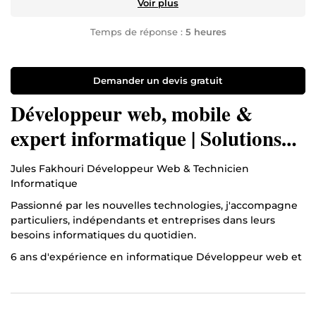
Voir plus
Temps de réponse :
5 heures
Demander un devis gratuit
Développeur web, mobile &
expert informatique | Solutions
rapides & accompagnement sur
Jules Fakhouri Développeur Web & Technicien
mesure💡
Informatique
Passionné par les nouvelles technologies, j'accompagne
particuliers, indépendants et entreprises dans leurs
besoins informatiques du quotidien.
6 ans d'expérience en informatique Développeur web et
mobile Support informatique et assistance à distance
Mon approche
Je mets un point d'honneur à offrir une expérience