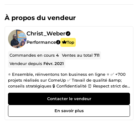
À propos du vendeur
Christ_Weber
Performance
Top
Commandes en cours
4
Ventes au total
711
Vendeur depuis
Févr. 2021
⭐️ Ensemble, réinventons ton business en ligne ⭐️ ✅ +700
projets réalisés sur ComeUp ✅ Travail de qualité &amp;
conseils stratégiques 🔒 Confidentialité ⏰ Respect strict des
délais 👋 Je suis Christ, fondateur de l’agence
DCSTRATEGY. Avec mon équipe, j’accompagne les auteurs
Contacter le vendeur
et entrepreneurs sur Amazon KDP et le marketing digital à
360° pour construire un business rentable. 💬 Contacte-moi
En savoir plus
dès maintenant pour transformer ton projet en résultats
concrets.