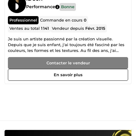
Performance
Bonne
Professionnel
Commande en cours
0
Ventes au total
1 141
Vendeur depuis
Févr. 2015
Je suis un artiste passionné par la création visuelle.
Depuis que je suis enfant, j'ai toujours été fasciné par les
couleurs, les formes et les textures. Au fil des ans, j'ai
développé mes compétences et mes connaissances pour
devenir un expert en graphisme. Je suis constamment à la
Contacter le vendeur
recherche de nouvelles sources d'inspiration pour
alimenter mon imagination et créer des designs uniques
En savoir plus
et remarquables. Chaque projet est un défi pour moi, et
j'aime travailler en étroite collaboration avec mes clients
pour m'assurer que leurs idées et leurs objectifs sont bien
compris. Que vous ayez besoin d'une refonte de logo,
d'une conception de site Web ou d'un projet d'impression,
je suis prêt à relever tous les défis. Mon objectif est de
créer des designs qui sont à la fois esthétiquement
plaisants et efficaces pour aider mes clients à atteindre
leurs objectifs commerciaux. Je suis passionné par mon
travail et je m'engage à fournir un service de qualité