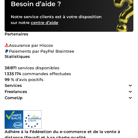
supérieure à chaque client. Si vous cherchez un graphiste
Besoin d’aide ?
talentueux qui peut donner vie à vos idées et les
transformer en un design percutant, n'hésitez pas à me
Notre service clients est à votre disposition
contacter.
sur notre
centre d’aide
Partenaires
Assurance par Hiscox
Paiements par PayPal Braintree
Statistiques
38 871
services disponibles
1 335 174
commandes effectuées
99 %
d’avis positifs
Services
Freelances
ComeUp
Adhère à la Fédération du e-commerce et de la vente à
distance (Fevad) et à sa charte qualité.