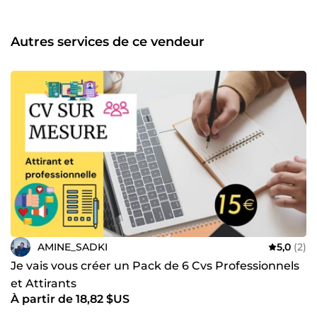
digital qui vous permettra de vous dépasser et réussir vos
projets , produisant ainsi une atteinte certaine de vos
objectifs en attirant vos clients cible. Sans oublier L’auto-
Autres services de ce vendeur
discipline et la mise en œuvre des outils puissant tel que :
Mindmapping APAS l’effet cumulé L’intelligence
Artificielle (outils et méthodes) Et bien d’autres solutions...
qui peuvent transformer complètement votre parcours ,
mais aussi votre vision afin de vous rendre invincible !
AMINE_SADKI
5,0
(2)
Je vais vous créer un Pack de 6 Cvs Professionnels
et Attirants
À partir de 18,82 $US