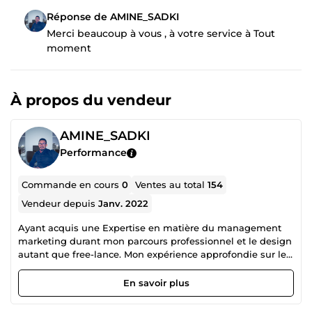
Réponse de AMINE_SADKI
Merci beaucoup à vous , à votre service à Tout
moment
À propos du vendeur
AMINE_SADKI
Performance
Commande en cours
0
Ventes au total
154
Vendeur depuis
Janv. 2022
Ayant acquis une Expertise en matière du management
marketing durant mon parcours professionnel et le design
autant que free-lance. Mon expérience approfondie sur les
sujets m’inspire et me permet de partager et
accompagner les personnes durant leurs parcours (
En savoir plus
professionnel, personnel, divers sujets ... ) Que vous soyez :
étudiants, salariés, entrepreneurs... Accédez à la force du