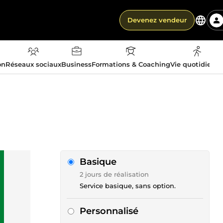
Devenez vendeur
on
Réseaux sociaux
Business
Formations & Coaching
Vie quotidienn
Basique
2 jours de réalisation
Service basique, sans option.
Personnalisé