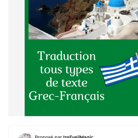
Proposé par
IzaEveilMagic