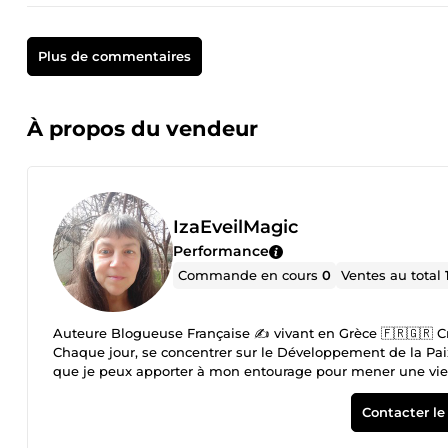
Plus de commentaires
À propos du vendeur
IzaEveilMagic
Performance
Commande en cours
0
Ventes au total
Auteure Blogueuse Française ✍️ vivant en Grèce 🇫🇷🇬🇷 Créatrice Artistique, Zéro Déchets et Créatrice Digitale 👨‍🎨 Ma Mission : ✔️
Chaque jour, se concentrer sur le Développement de la Paix I
que je peux apporter à mon entourage pour mener une vie plus saine et plus paisible. ✔️ Penser de Manière Positive et Optimiste
sur notre Chemin de Vie.
Contacter le