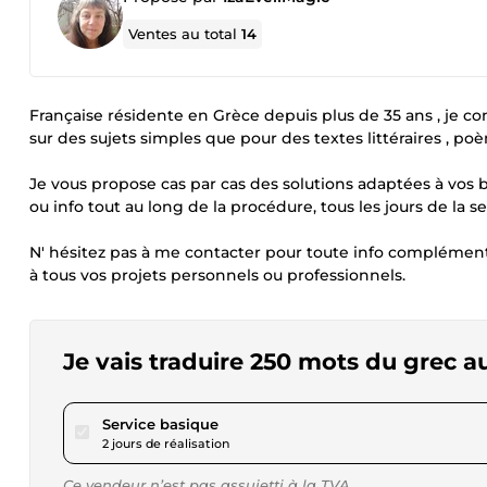
Ventes au total
14
Française résidente en Grèce depuis plus de 35 ans , je con
sur des sujets simples que pour des textes littéraires , poè
Je vous propose cas par cas des solutions adaptées à vos b
ou info tout au long de la procédure, tous les jours de l
N' hésitez pas à me contacter pour toute info complémentai
à tous vos projets personnels ou professionnels.
Je vais traduire 250 mots du grec au
pour 17,28 $US
Service basique
2 jours de réalisation
Ce vendeur n’est pas assujetti à la TVA.