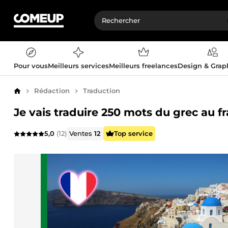
Pour vous
Meilleurs services
Meilleurs freelances
Design & Gra
Rédaction
Traduction
Accueil
Je vais traduire 250 mots du grec au f
5,0
(12)
Ventes
12
Top service