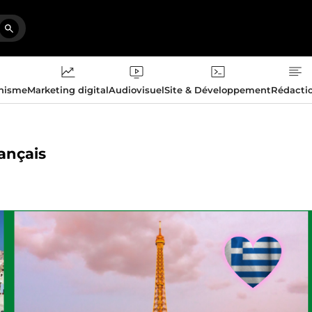
phisme
Marketing digital
Audiovisuel
Site & Développement
Rédacti
rançais