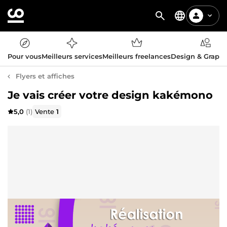
Pour vous
Meilleurs services
Meilleurs freelances
Design & Graph
Flyers et affiches
Je vais créer votre design kakémono
5,0
(1)
Vente
1