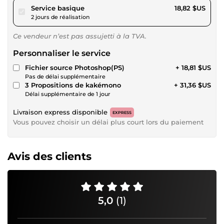
pour 17,34 $US
Service basique
18,82 $US
2 jours de réalisation
Ce vendeur n’est pas assujetti à la TVA.
Personnaliser le service
Fichier source Photoshop(PS)
+ 18,81 $US
Pas de délai supplémentaire
3 Propositions de kakémono
+ 31,36 $US
Délai supplémentaire de 1 jour
Livraison express disponible
EXPRESS
Vous pouvez choisir un délai plus court lors du paiement
Avis des clients
5,0
(1)