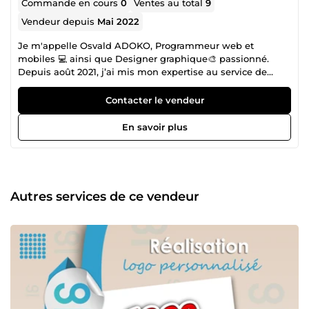
Commande en cours
0
Ventes au total
9
Vendeur depuis
Mai 2022
Je m'appelle Osvald ADOKO, Programmeur web et
mobiles 💻 ainsi que Designer graphique🎨 passionné.
Depuis août 2021, j’ai mis mon expertise au service de
projets variés et ambitieux, en combinant technologie et
créativité pour offrir des solutions uniques et innovantes.
Contacter le vendeur
En tant que développeur, je maîtrise des langages tels
que PHP, JavaScript, Dart, et Kotlin, ainsi que des
En savoir plus
frameworks comme Laravel, Bootstrap, WordPress, et
Flutter. J’ai réalisé plusieurs sites e-commerce,
plateformes de réseaux sociaux, et applications de gestion,
toujours avec une attention particulière à la performance
et à l’expérience utilisateur. Côté design graphique, j’utilise
Autres services de ce vendeur
principalement Adobe Photoshop et Illustrator pour créer
des visuels percutants. Mon expérience inclut la
conception d’affiches publicitaires pour des boutiques en
ligne, où j’allie esthétique et efficacité pour transmettre un
message clair et attrayant. Aujourd’hui, je travaille chez
Nextmux.sas, une entreprise engagée à rendre le
numérique accessible et utile à la communauté. Cette
expérience enrichissante me permet de développer des
projets à fort impact tout en restant fidèle à ma passion