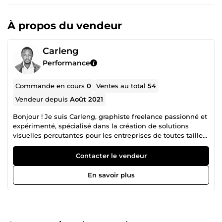
À propos du vendeur
Carleng
Performance
Commande en cours
0
Ventes au total
54
Vendeur depuis
Août 2021
Bonjour ! Je suis Carleng, graphiste freelance passionné et
expérimenté, spécialisé dans la création de solutions
visuelles percutantes pour les entreprises de toutes tailles.
Fort de 04 années d'expérience, je maîtrise les outils
Adobe Creative Suite (Photoshop, Illustrator, InDesign) et
Contacter le vendeur
suis expert en : création de logos, branding, print design,
illustrations. Je suis convaincu que le design graphique est
En savoir plus
un élément essentiel pour communiquer efficacement
votre message et atteindre vos objectifs. C'est pourquoi je
travaille en étroite collaboration avec mes clients pour
comprendre leurs besoins et leur proposer des solutions
créatives et personnalisées. Mes services : ✅Branding: