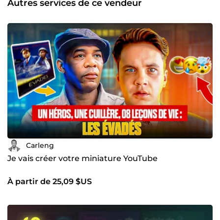
Autres services de ce vendeur
Création de logos, chartes graphiques, identité visuelle
complète ✅Print Design: Création de supports imprimés
(flyers, brochures, affiches, cartes de visite, etc.)
✅Illustration: Création d'illustrations sur mesure pour vos
projets Pourquoi me choisir ? ➡️Créativité: Je suis
constamment à la recherche de nouvelles idées et de
solutions innovantes pour répondre à vos besoins.
➡️Professionnalisme: Je suis rigoureux, organisé et
respecte les délais impartis. ➡️Collaboration: Je travaille en
étroite collaboration avec mes clients pour garantir leur
satisfaction. N'hésitez pas à me contacter afin de discuter
sur tout projet créatif et personnaliser votre commande !
Carleng
Je vais créer votre miniature YouTube
À partir de 25,09 $US