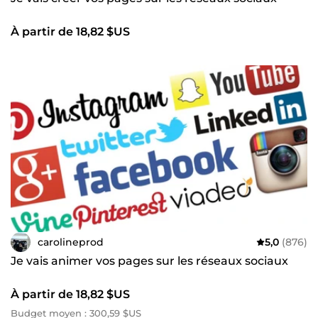
compétences vidéo à votre service pour la création de
spots publicitaires ou l'ajout de sous-titres. N'hésitez pas à
me contacter pour toute question ou consultation !
À partir de 18,82 $US
carolineprod
5,0
(876)
Je vais animer vos pages sur les réseaux sociaux
À partir de 18,82 $US
Budget moyen : 300,59 $US