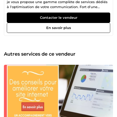
je vous propose une gamme complète de services dédiés
à l'optimisation de votre communication. Fort d'une
expérience de plus de 7 ans en tant que community
manager, j'ai été témoin de l'émergence et de l'évolution
Contacter le vendeur
des réseaux sociaux. Mon expertise a permis à de
nombreuses entreprises et entrepreneurs individuels de
En savoir plus
renforcer leur visibilité en ligne, attirant ainsi de nouveaux
clients. Cependant, maximiser le potentiel des réseaux
sociaux requiert une préparation minutieuse et une
réflexion stratégique approfondie. Mon parcours
professionnel reflète ma passion pour l'indépendance et le
Autres services de ce vendeur
monde de la communication audiovisuelle. Depuis une
décennie, je dirige mon propre média indépendant, ce qui
me confère une double casquette unique. Je valorise la
polyvalence, convaincue que cela permet une meilleure
appréhension des missions qui me sont confiées dans le
monde professionnel actuel. Mes débuts dans la vidéo
remontent à l'âge de 14 ans, évoluant progressivement des
courts-métrages de fiction aux documentaires et aux spots
publicitaires au fil des années. Après l'obtention de mon
Baccalauréat, mes études en communication m'ont
conduit à des stages variés, allant de la gestion à la
création de sites internet, en passant par la réalisation de
publicités. Ces expériences ont solidifié mes compétences