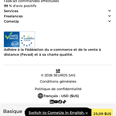
1 335 121
commandes effectuées
99 %
d’avis positifs
Services
Freelances
ComeUp
Adhère à la Fédération du e-commerce et de la vente à
distance (Fevad) et à sa charte qualité.
© 2026 5EUROS SAS
Conditions générales
Politique de confidentialité
Français • USD ($US)
Basique
Switch to ComeUp in English.
Commander
25,09 $US