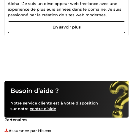
Aloha ! Je suis un développeur web freelance avec une
expérience de plusieurs années dans le domaine. Je suis
passionné par la création de sites web modernes,
responsives et fonctionnels pour mes clients. Je propose
mes services pour la création de sites web, l'optimisation
En savoir plus
SEO, la maintenance, la refonte et la migration de sites
web existants. Je mets en œuvre les dernières
technologies pour assurer la performance, la sécurité et
l'expérience utilisateur optimale de votre site web. Je suis
à l'écoute de mes clients pour comprendre leurs besoins
et proposer des solutions adaptées à leur budget et à leur
activité. Je travaille avec rigueur et efficacité pour assurer
la satisfaction de mes clients. Si vous êtes à la recherche
d'un développeur web freelance pour votre projet,
n'hésitez pas à me contacter pour discuter de votre projet
et obtenir un devis personnalisé. Je suis disponible pour
Besoin d’aide ?
des collaborations à long terme ou des projets ponctuels.
N'hésitez pas à faire tour sur mes services. Je suis
Notre service clients est à votre disposition
également disponible pour répondre à vos questions et
sur notre
centre d’aide
discuter de votre projet. Cordialement, Jean-Baptiste !
Partenaires
Assurance par Hiscox