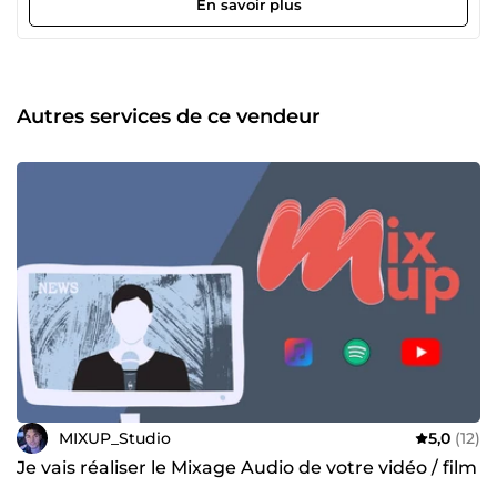
formation pour aider les jeunes artistes et ingénieurs du
En savoir plus
son à améliorer la qualité de leurs productions. Avec
Mixup, je travaille en collaboration avec plusieurs artistes
pour réaliser le mixage et le mastering de leurs projets, et
les faire passer au niveau supérieur. Je travaille également
avec diverses agences pour mixer et éditer le son de leurs
Autres services de ce vendeur
projets vidéo / audio. Mes Prestations : Mixage &amp;
Mastering Sound Design Son à l'image Montage Son
Composition Equipement du studio : Paire d'enceintes
Genelec 8040 Sub Focal One Carte son RME Micro Warm
Audio WA8000 Préampli Cartec Audio Compresseur API
audio 525 Compresseur SA-1A5 Traitement acoustique
Plugins Fabfilter, waves, plugin alliance, kazrog, sonible...
N'hésitez pas si vous avez une question !
MIXUP_Studio
5,0
(12)
Je vais réaliser le Mixage Audio de votre vidéo / film