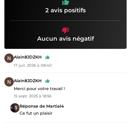
2 avis positifs
Aucun avis négatif
Alain8JDZKH
17 juil. 2026 à 08:40
Alain8JDZKH
Merci pour votre travail !
15 sept. 2025 à 18:56
Réponse de Martial4
Ce fut un plaisir