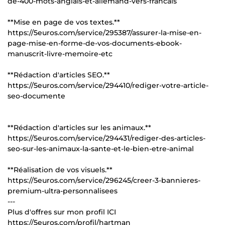
de-400-mots-anglais-et-allemand-vers-francais
**Mise en page de vos textes.**
https://5euros.com/service/295387/assurer-la-mise-en-
page-mise-en-forme-de-vos-documents-ebook-
manuscrit-livre-memoire-etc
**Rédaction d'articles SEO.**
https://5euros.com/service/294410/rediger-votre-article-
seo-documente
**Rédaction d'articles sur les animaux.**
https://5euros.com/service/294431/rediger-des-articles-
seo-sur-les-animaux-la-sante-et-le-bien-etre-animal
**Réalisation de vos visuels.**
https://5euros.com/service/296245/creer-3-bannieres-
premium-ultra-personnalisees
---
Plus d'offres sur mon profil ICI
https://5euros.com/profil/hartman