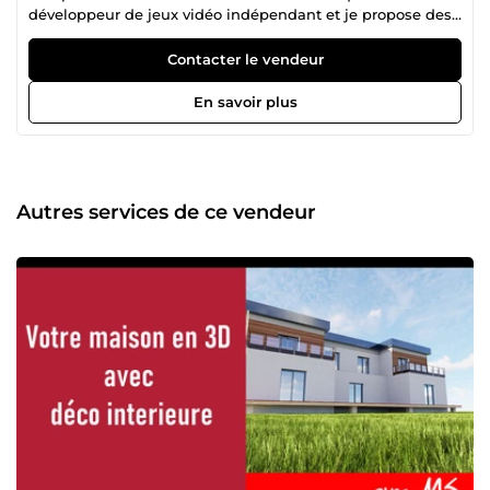
développeur de jeux vidéo indépendant et je propose des
solutions artistiques innovantes à une clientèle variée.
Depuis ma plus tendre enfance, je m’intéresse au dessin,
Contacter le vendeur
images de synthèse et jeux vidéos en m’exerçant à la
pratique de ces diverses compétences. Depuis, j’ai
En savoir plus
développé mon propre style et je propose une approche
unique pour chacun de mes projets. Du concept à la
production finale, je vous garantis un résultat unique.
Parcourez mon site pour en apprendre plus sur les projets
auxquels j’ai participé et n’hésitez pas à me contacter si
Autres services de ce vendeur
vous avez la moindre question. Ce serait un plaisir
d’échanger avec vous.