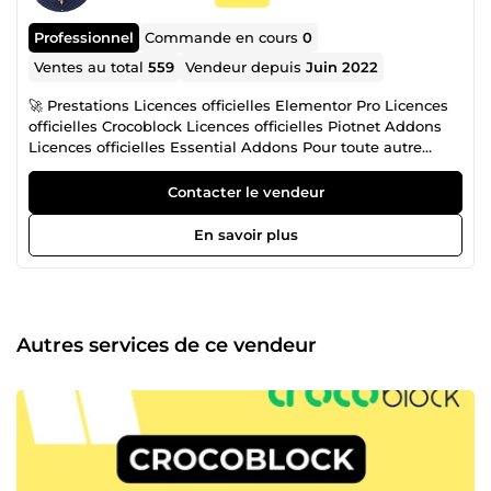
Professionnel
Commande en cours
0
Ventes au total
559
Vendeur depuis
Juin 2022
🚀 Prestations Licences officielles Elementor Pro Licences
officielles Crocoblock Licences officielles Piotnet Addons
Licences officielles Essential Addons Pour toute autre
prestation, merci de vous rendre directement sur notre site
d’agence web : daft-web.fr. Aucun échange ne sera
Contacter le vendeur
effectué sur la plateforme ComeUp. 💡 Qui suis-je ?
Intégrateur, développeur Front-End, digital nomad et
En savoir plus
passionné par le web &amp; le voyage, je vous
accompagne depuis 2015 dans vos projets web afin de
construire une communication digitale à votre image. 🔍
Quelques-unes de mes références clients Vinci Energies,
RCA, RCA-MEG, ACD Group, Nuoo, Ramsay, Serapione,
Autres services de ce vendeur
Evoluance, Quanteos, Cabinet Philippon, Actiwork,
Addiplast Group, Wernert Acoustique. Oikaoika, Classe7,
Les Globules... 🛎 En quoi puis-je vous aider ? → Marketing
et développement Web : Intégration d'articles ou de
produits via votre CMS Intégration responsive avec
Elementor Création de sites Wordpress sur mesure :
vitrine, e-commerce &amp; blog Création de Google My