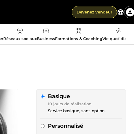
Devenez vendeur
on
Réseaux sociaux
Business
Formations & Coaching
Vie quotidienn
Basique
10 jours de réalisation
Service basique, sans option.
Personnalisé