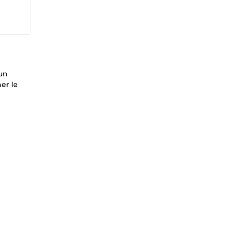
 un
er le