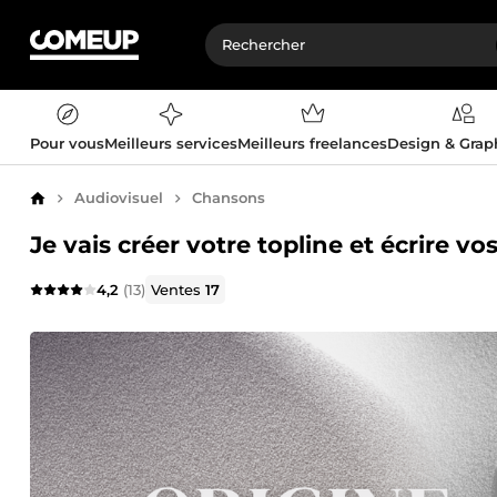
Pour vous
Meilleurs services
Meilleurs freelances
Design & Gra
Audiovisuel
Chansons
Accueil
Je vais créer votre topline et écrire vo
4,2
(13)
Ventes
17