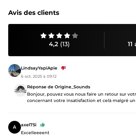
Avis des clients
4,2
(13)
11 
LindsayYapiApie
6 oct. 2025 à 09:12
Réponse de Origine_Sounds
Bonjour, pouvez vous nous faire un retour sur vo
concernant votre insatisfaction et celà malgré un s
axel75i
Excelleeeent