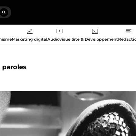
phisme
Marketing digital
Audiovisuel
Site & Développement
Rédacti
s paroles