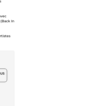
s
avec
 (Back In
rtistes
$US