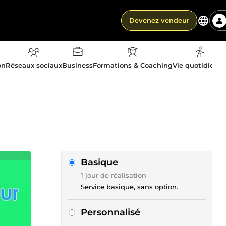
Devenez vendeur
on
Réseaux sociaux
Business
Formations & Coaching
Vie quotidienn
Basique
1 jour de réalisation
Service basique, sans option.
Personnalisé