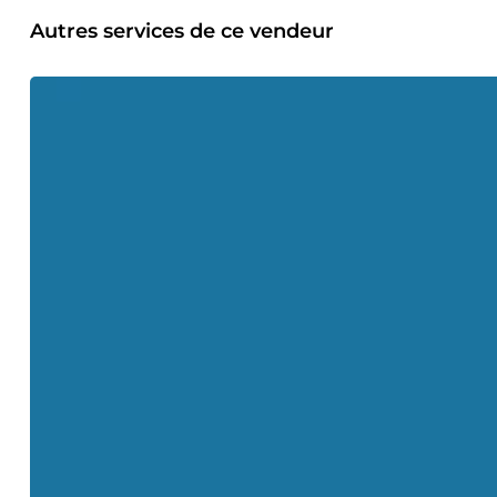
quelqu'un de sérieux, patient et appliqué : j'aime aller au
difficulté rencontrée, quitte à trouver des solutions de co
Autres services de ce vendeur