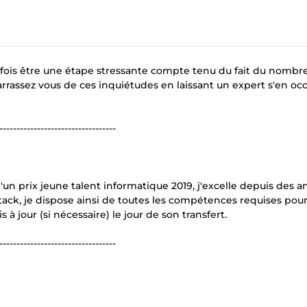
rfois être une étape stressante compte tenu du fait du nombr
arrassez vous de ces inquiétudes en laissant un expert s'en oc
----------------------------------
 d'un prix jeune talent informatique 2019, j'excelle depuis des 
ack, je dispose ainsi de toutes les compétences requises pou
à jour (si nécessaire) le jour de son transfert.
----------------------------------