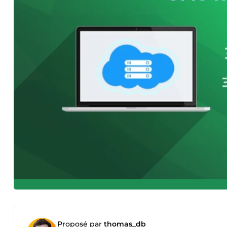
Proposé par
thomas_db