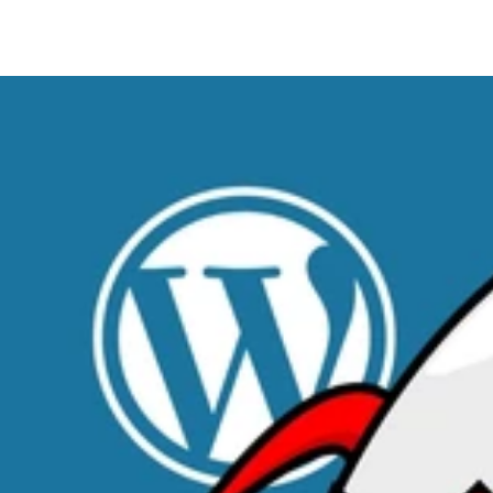
 bout des choses que j'entreprends et je ne m'arrête jamais à la pre
ntournement.