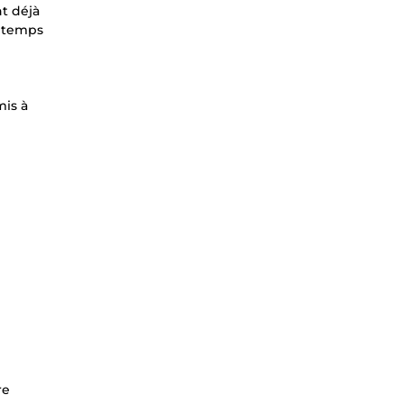
nt déjà
r temps
mis à
re