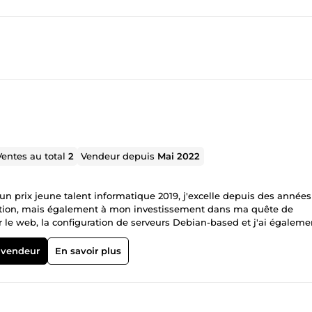
Ventes au total
2
Vendeur depuis
Mai 2022
d'un prix jeune talent informatique 2019, j'excelle depuis des années
tion, mais également à mon investissement dans ma quête de
ur le web, la configuration de serveurs Debian-based et j'ai égaleme
(C, C#, Python, Java, Android, ReactJS/React Native...). Mon expéri
tant que COO pour une agence internationale, m'ont toutes deux a
 vendeur
En savoir plus
gestion des sociétés, la gestion financière, le relationnel
és à ce domaine. Je dispose de nombreux projets à mon actif, je sui
posant notamment en son sein un générateur de CMS et des scrap
ersécurité et programmation). J'ai un esprit compétitif, je suis