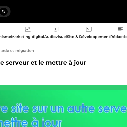
phisme
Marketing digital
Audiovisuel
Site & Développement
Rédacti
arde et migration
re serveur et le mettre à jour