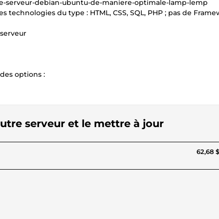
votre-serveur-debian-ubuntu-de-maniere-optimale-lamp-lemp
les technologies du type : HTML, CSS, SQL, PHP ; pas de Fram
serveur
des options :
autre serveur et le mettre à jour
62,68 