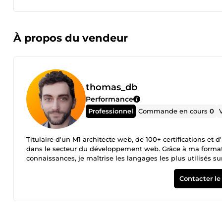
À propos du vendeur
thomas_db
Performance
Professionnel
Commande en cours
0
Titulaire d'un M1 architecte web, de 100+ certifications et 
dans le secteur du développement web. Grâce à ma forma
connaissances, je maîtrise les langages les plus utilisés s
l'occasion de développer sous des langages axés softwares 
passée en tant que micro-entrepreneur et aujourd'hui en 
Contacter le
à développer de nombreuses compétences annexes liées à la 
client/marketing ou encore les divers aspects juridiques li
notamment le créateur de Hootis (ERP/CRM modulable pro
et du Culte du code (site de proposant des MOOCs axées cyb