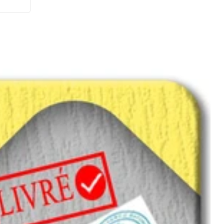
s,
vos
ience
uel.
s