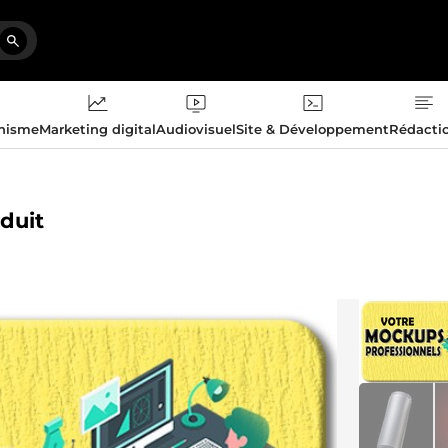
phisme
Marketing digital
Audiovisuel
Site & Développement
Rédacti
oduit