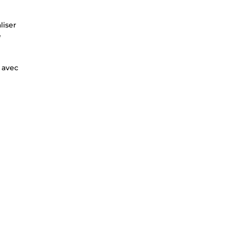
liser
e
e avec