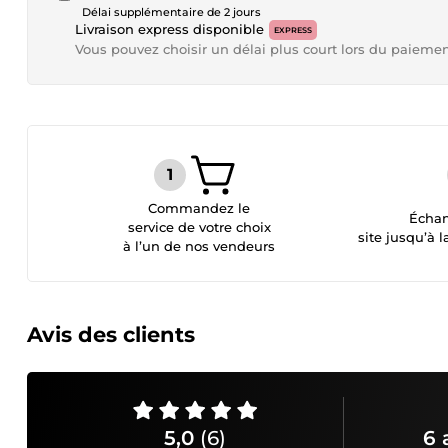
Délai supplémentaire de 2 jours
Livraison express disponible
EXPRESS
Vous pouvez choisir un délai plus court lors du paieme
Commandez le
Échan
service de votre choix
site jusqu’à l
à l’un de nos vendeurs
Avis des clients
5,0
(6)
6 