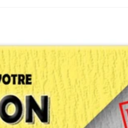
flètent l’identité et les valeurs de votre marque. ✅ Design d’affiche
ce et attrayante. ✅ Miniatures YouTube et visuels pour les réseaux
 votre contenu. ✅ Conception de CV professionnels pour maximiser 
ur Print-On-Demand (POD) pour t-shirts, casquettes et autres
sur mesure adapté à votre marque et à votre audience. ✔ Une expér
e approche créative et stratégique pour maximiser votre impact vis
aire. Je suis à votre écoute pour transformer vos idées en visuel
ntenant et donnons vie à vos projets ensemble ! 🚀