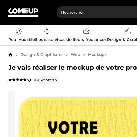
Pour vous
Meilleurs services
Meilleurs freelances
Design & Gra
Design & Graphisme
Web
Mockups
Accueil
Je vais réaliser le mockup de votre pr
5,0
(6)
Ventes
7