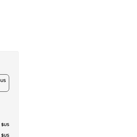
$US
2 $US
1 $US