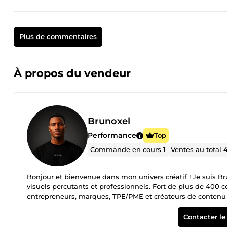
Plus de commentaires
À propos du vendeur
Brunoxel
Performance
Top
Commande en cours
1
Ventes au total
Bonjour et bienvenue dans mon univers créatif ! Je suis Bru
visuels percutants et professionnels. Fort de plus de 40
entrepreneurs, marques, TPE/PME et créateurs de contenu 
vendent et valorisent. 🚀 Mon approche : le design au serv
stratégique pour renforcer l’image d’une marque, j’utilise
Contacter le
impactantes. Mon objectif ? Vous aider à valoriser votre acti