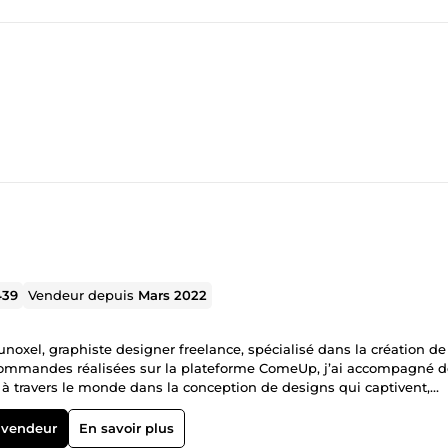
439
Vendeur depuis
Mars 2022
noxel, graphiste designer freelance, spécialisé dans la création de
0 commandes réalisées sur la plateforme ComeUp, j’ai accompagné 
à travers le monde dans la conception de designs qui captivent,
ice de votre succès Convaincu que le design graphique est un levier
 mon expertise pour vous offrir des créations uniques, modernes et
 vendeur
En savoir plus
vité, capter l’attention de votre audience et booster votre notoriété.