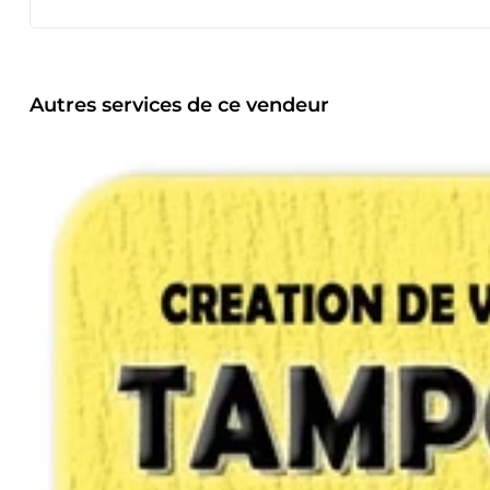
Mon expertise : ✅ Conception de logos professionnels qui re
flyers et supports marketing pour une communication effica
sociaux afin d’augmenter l’engagement et la visibilité de
chances de décrocher un emploi. ✅ Création de designs po
vêtements. 🎨 Pourquoi travailler avec moi ? ✔ Un design 
Autres services de ce vendeur
éprouvée avec plus de 300 projets livrés avec succès. ✔ Un
✔ Un accompagnement personnalisé et une réactivité exempl
captivants qui feront la différence. Contactez-moi dès mai