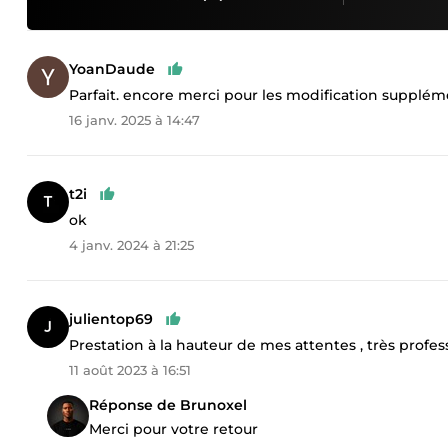
YoanDaude
Parfait. encore merci pour les modification suppléme
16 janv. 2025 à 14:47
t2i
ok
4 janv. 2024 à 21:25
julientop69
Prestation à la hauteur de mes attentes , très prof
11 août 2023 à 16:51
Réponse de Brunoxel
Merci pour votre retour