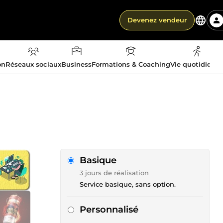
Devenez vendeur
on
Réseaux sociaux
Business
Formations & Coaching
Vie quotidienn
Basique
3 jours de réalisation
Service basique, sans option.
Personnalisé