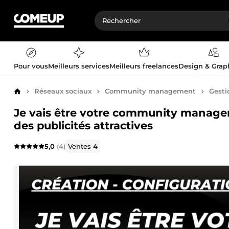
Pour vous
Meilleurs services
Meilleurs freelances
Design & Gra
Réseaux sociaux
Community management
Gesti
Accueil
Je vais être votre community manager
des publicités attractives
5,0
(4)
Ventes
4