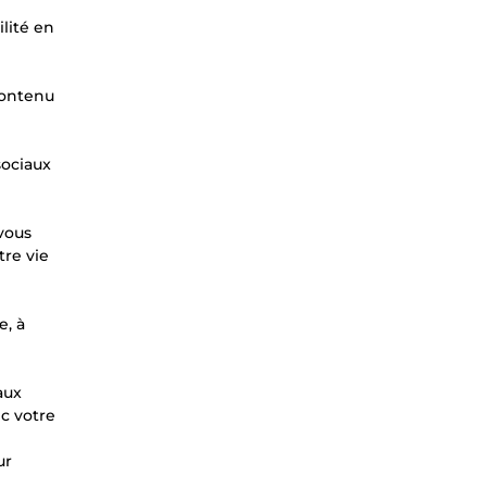
ilité en
contenu
sociaux
vous
tre vie
e, à
aux
c votre
n
ur