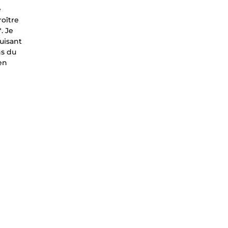
e
roître
. Je
uisant
ns du
en