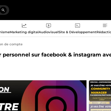
phisme
Marketing digital
Audiovisuel
Site & Développement
Rédacti
on de compte
 personnel sur facebook & instagram av