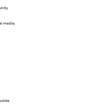
unity
tal media
solide