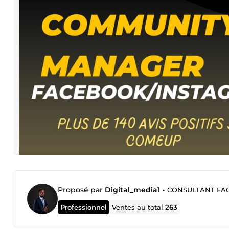
Proposé par
Digital_media1
•
CONSULTANT FACEBOOK 
Professionnel
Ventes au total
263