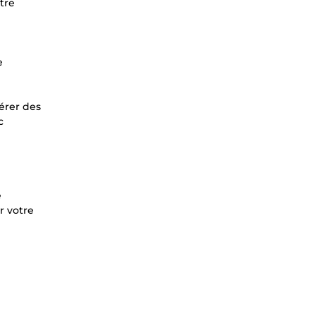
tre
e
érer des
c
e
r votre