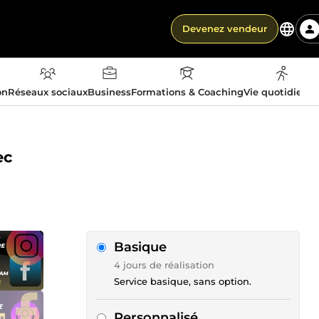
Devenez vendeur
on
Réseaux sociaux
Business
Formations & Coaching
Vie quotidienn
ec
Basique
4 jours de réalisation
Service basique, sans option.
Personnalisé