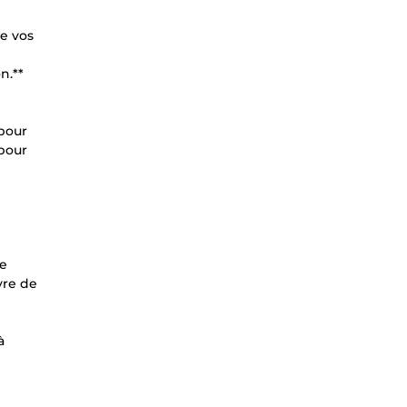
de vos
n.**
 pour
 pour
de
vre de
à