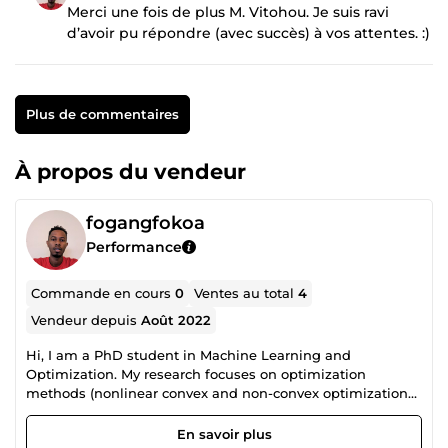
Merci une fois de plus M. Vitohou. Je suis ravi
d’avoir pu répondre (avec succès) à vos attentes. :)
Plus de commentaires
À propos du vendeur
fogangfokoa
Performance
Commande en cours
0
Ventes au total
4
Vendeur depuis
Août 2022
Hi, I am a PhD student in Machine Learning and
Optimization. My research focuses on optimization
methods (nonlinear convex and non-convex optimization
in particular) of models applied to NLP, more precisely on
languages with low-resource corpora. I have been
En savoir plus