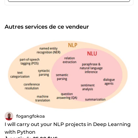
practicing data science for more than 2 years. I owe my
experience to the data science and MLOPs projects that I
had to lead. These projects aim to solve various and
differing real-life problems (from images, to detect if a
plant is sick; sentiment analysis; protein function
Autres services de ce vendeur
prediction; landslide prevention thanks to satellite
imagery; credit scoring; etc.), addressing thematics such as
computer vision, bioinformatics, natural language
processing and speech recognition . I have know-how on
how machine learning algorithms (linear regression, SVM,
decision tree, boosting, HMM, etc.) and deep learning
(embedding, CNN, seq2seq, LSTM, transformers and
transformers-based models) work, how to configure them,
modify them according to the problems faced.
fogangfokoa
I will carry out your NLP projects in Deep Learning
with Python