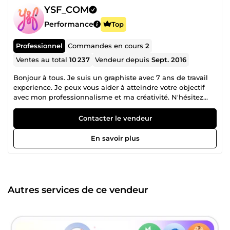
YSF_COM
Performance
Top
Professionnel
Commandes en cours
2
Ventes au total
10 237
Vendeur depuis
Sept. 2016
Bonjour à tous. Je suis un graphiste avec 7 ans de travail
experience. Je peux vous aider à atteindre votre objectif
avec mon professionnalisme et ma créativité. N'hésitez
pas, je suis ici pour vous 24/7 et heureux de commencer
une grande collaboration ensemble.
Contacter le vendeur
En savoir plus
Autres services de ce vendeur