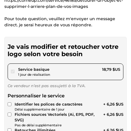
https://comeup.com/service/46185/detourer-un-objet-et-
supprimer-l-arriere-plan-de-vos-images
Pour toute question, veuillez m'envoyer un message
direct. je serai heureux de vous répondre.
Je vais modifier et retoucher votre
logo selon votre besoin
pour 17,31 $US
Service basique
18,79 $US
1 jour de réalisation
Ce vendeur n’est pas assujetti à la TVA.
Personnaliser le service
Identifier les polices de caractères
+ 6,26 $US
Délai supplémentaire de 1 jour
Fichiers sources Vectoriels (Ai, EPS, PDF,
+ 6,26 $US
SVG)
Pas de délai supplémentaire
Retouches illimitées
+ 6,26 $US