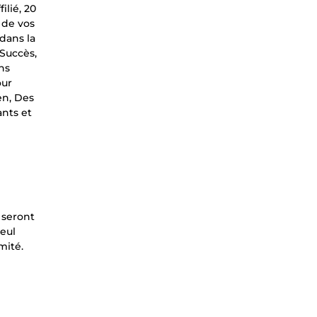
ilié, 20
e de vos
 dans la
Succès,
ns
our
en, Des
ants et
 seront
seul
mité.