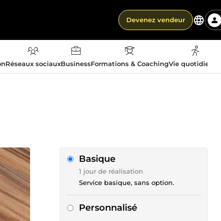
Devenez vendeur
on
Réseaux sociaux
Business
Formations & Coaching
Vie quotidienn
Basique
1 jour de réalisation
Service basique, sans option.
Personnalisé