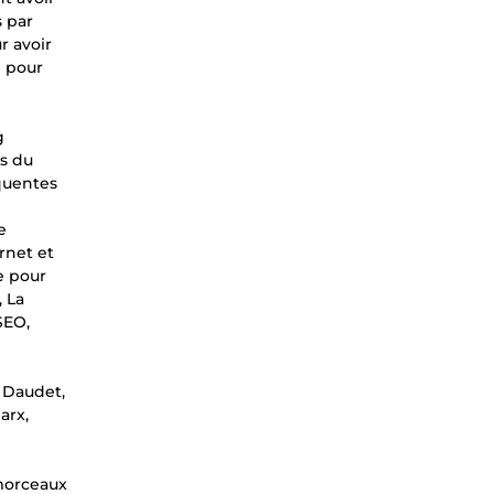
 par
r avoir
n pour
g
ts du
équentes
e
rnet et
e pour
, La
SEO,
e Daudet,
arx,
 morceaux