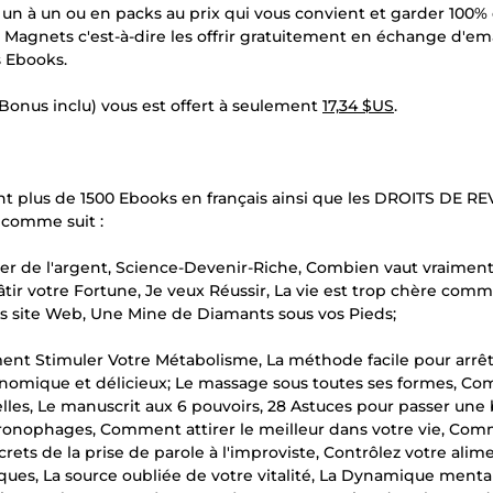
e un à un ou en packs au prix qui vous convient et garder 100%
ad Magnets c'est-à-dire les offrir gratuitement en échange d'em
s Ebooks.
Bonus inclu) vous est offert à seulement
17,34 $US
.
sant plus de 1500 Ebooks en français ainsi que les DROITS DE R
 comme suit :
gner de l'argent, Science-Devenir-Riche, Combien vaut vraiment
tir votre Fortune, Je veux Réussir, La vie est trop chère com
sans site Web, Une Mine de Diamants sous vos Pieds;
ment Stimuler Votre Métabolisme, La méthode facile pour arrê
économique et délicieux; Le massage sous toutes ses formes, 
lles, Le manuscrit aux 6 pouvoirs, 28 Astuces pour passer un
 Chronophages, Comment attirer le meilleur dans votre vie, Co
crets de la prise de parole à l'improviste, Contrôlez votre alim
ques, La source oubliée de votre vitalité, La Dynamique mental