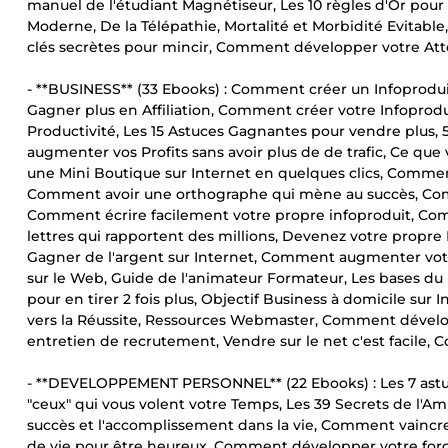
manuel de l'étudiant Magnétiseur, Les 10 règles d'Or pou
Moderne, De la Télépathie, Mortalité et Morbidité Evitable, 
clés secrètes pour mincir, Comment développer votre Att
- **BUSINESS** (33 Ebooks) : Comment créer un Infoprodui
Gagner plus en Affiliation, Comment créer votre Infopro
Productivité, Les 15 Astuces Gagnantes pour vendre plus, 5
augmenter vos Profits sans avoir plus de de trafic, Ce qu
une Mini Boutique sur Internet en quelques clics, Comment
Comment avoir une orthographe qui mène au succès, Com
Comment écrire facilement votre propre infoproduit, Comme
lettres qui rapportent des millions, Devenez votre propre 
Gagner de l'argent sur Internet, Comment augmenter votr
sur le Web, Guide de l'animateur Formateur, Les bases d
pour en tirer 2 fois plus, Objectif Business à domicile su
vers la Réussite, Ressources Webmaster, Comment dévelop
entretien de recrutement, Vendre sur le net c'est facile, C
- **DEVELOPPEMENT PERSONNEL** (22 Ebooks) : Les 7 astu
"ceux" qui vous volent votre Temps, Les 39 Secrets de l'Amit
succès et l'accomplissement dans la vie, Comment vaincre 
de vie pour être heureux, Comment développer votre for