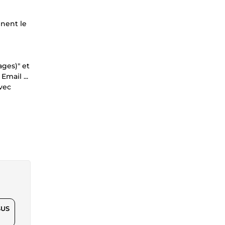
nnent le
ages)" et
mail ...
vec
$US