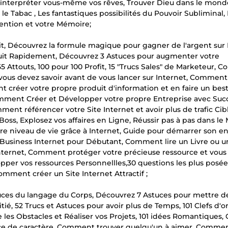
r interpréter vous-même vos rêves, Trouver Dieu dans le mond
le Tabac , Les fantastiques possibilités du Pouvoir Subliminal, 
ention et votre Mémoire;
t, Découvrez la formule magique pour gagner de l'argent sur 
duit Rapidement, Découvrez 3 Astuces pour augmenter votre
5 Attouts, 100 pour 100 Profit, 15 "Trucs Sales" de Marketeur,
e vous devez savoir avant de vous lancer sur Internet, Comment
 créer votre propre produit d'information et en faire un best-
ment Créer et Développer votre propre Entreprise avec Succ
nt référencer votre Site Internet et avoir plus de trafic Cib
Boss, Explosez vos affaires en Ligne, Réussir pas à pas dans le
e niveau de vie grâce à Internet, Guide pour démarrer son en
u Business Internet pour Débutant, Comment lire un Livre ou 
r Internet, Comment protéger votre précieuse ressource et vous
per vos ressources Personnellles,30 questions les plus posée
omment créer un Site Internet Attractif ;
ces du langage du Corps, Découvrez 7 Astuces pour mettre d
ié, 52 Trucs et Astuces pour avoir plus de Temps, 101 Clefs d'or
les Obstacles et Réaliser vos Projets, 101 idées Romantiques
ce de caractère, Comment trouver quelqu'un à aimer, Commen