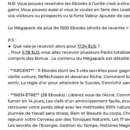
N.B: Vous pouvez revendre les Ebooks à l'unité c'est-à-dir
gains .Vous pouvez aussi si vous le voulez en faire des Le
vos visiteurs ou prospects vu la forte Valeur Ajoutée de ce
Le Mégapack de plus de 1500 Ebooks (droits de revente + 
P.S :
► Que vais-je recevoir alors pour
17,34 $US
?
_ Pour
5,78 $US
vous allez recevoir plusieurs Packs totali
compris des Bonus . Le contenu du Mégapack est détaillé
- **ARGENT** : 11 Ebooks dont les 3 clés secrètes pour ga
vieille voiture, Réfléchissez et devenez Riche, Comment bâ
sortir, La règle d'or pour atteindre le Succès, S'enrichir 
- **BIEN-ÊTRE** (28 Ebooks) : Libérez vous de l'Acné, Com
fumer en 14 jours, Les clefs d'un amincissement facile, 
retrouver votre poids idéal avec les méthodes 100% nature
journée de travail sans stress, Bain et Beauté du corps,
rajeunir votre Cerveau par des Toniques Naturels, Les 17 se
Les secrets de l'Energie, Gestion du Temps, Histoires Magi