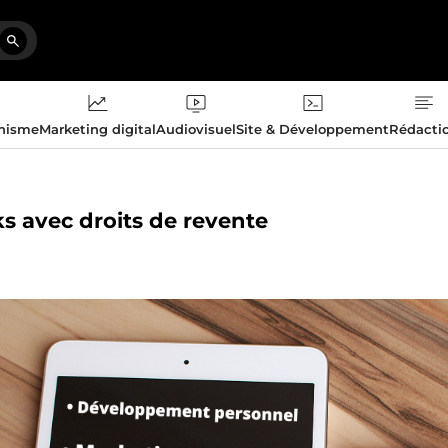
phisme
Marketing digital
Audiovisuel
Site & Développement
Rédacti
ks avec droits de revente