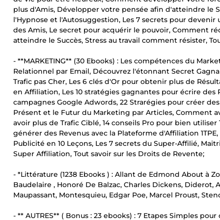
plus d'Amis, Développer votre pensée afin d'atteindre l
l'Hypnose et l'Autosuggestion, Les 7 secrets pour devenir 
des Amis, Le secret pour acquérir le pouvoir, Comment ré
atteindre le Succès, Stress au travail comment résister, T
- **MARKETING** (30 Ebooks) : Les compétences du Marketin
Relationnel par Email, Découvrez l'étonnant Secret Gagna
Trafic pas Cher, Les 6 clés d'Or pour obtenir plus de Résu
en Affiliation, Les 10 stratégies gagnantes pour écrire des
campagnes Google Adwords, 22 Strarégies pour créer des 
Présent et le Futur du Marketing par Articles, Comment a
avoir plus de Trafic Ciblé, 14 conseils Pro pour bien utilis
générer des Revenus avec la Plateforme d'Affiliation 1TPE,
Publicité en 10 Leçons, Les 7 secrets du Super-Affilié, Maitr
Super Affiliation, Tout savoir sur les Droits de Revente;
- *Littérature (1238 Ebooks ) : Allant de Edmond About à Z
Baudelaire , Honoré De Balzac, Charles Dickens, Diderot, 
Maupassant, Montesquieu, Edgar Poe, Marcel Proust, Stendhal
- ** AUTRES** ( Bonus : 23 ebooks) : 7 Etapes Simples pou