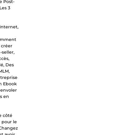
e Post-
Les 3
Internet,
 Comment
 créer
seller,
cès,
lé, Des
 MLM,
treprise
un Ebook
 envoler
s en
e côté
 pour le
, Changez
t avoir