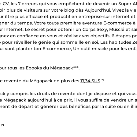
ue CV, les 7 erreurs qui vous empêchent de devenir un Super Aff
oir plus de visiteurs sur votre blog dès Aujourd'hui, Vivez la vi
r être plus efficace et productif en entreprise-sur internet et
gagner du temps, Votre toute première aventure E-commerce à 
Internet, Le secret pour obtenir un Corps Sexy, Musclé et sa
nez en confiance en vous et réalisez vos objectifs, 6 étapes p
 pour réveiller le génie qui sommeille en soi, Les habitudes Z
qui vont planter ton E-commerce, Un outil miracle pour les enf
our tous les Ebooks du Mégapack***.
ts de revente du Mégapack en plus des
17,34 $US
?
ck y compris les droits de revente dont je dispose et qui vous
le Mégapack aujourd'hui à ce prix, il vous suffira de vendre un 
ment de départ et générer des bénéfices par la suite ou en illi
!?