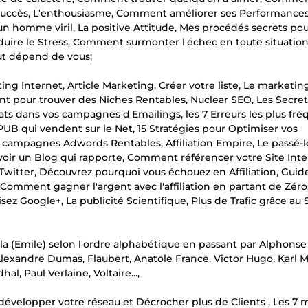
e Succès, L'enthousiasme, Comment améliorer ses Performances
un homme viril, La positive Attitude, Mes procédés secrets pou
duire le Stress, Comment surmonter l'échec en toute situatio
out dépend de vous;
g Internet, Article Marketing, Créer votre liste, Le marketin
nt pour trouver des Niches Rentables, Nuclear SEO, Les Secre
ltats dans vos campagnes d'Emailings, les 7 Erreurs les plus fr
 PUB qui vendent sur le Net, 15 Stratégies pour Optimiser vos
campagnes Adwords Rentables, Affiliation Empire, Le passé-l
voir un Blog qui rapporte, Comment référencer votre Site Inte
er Twitter, Découvrez pourquoi vous échouez en Affiliation, Guid
 Comment gagner l'argent avec l'affiliation en partant de Zéro
isez Google+, La publicité Scientifique, Plus de Trafic grâce au 
ola (Emile) selon l'ordre alphabétique en passant par Alphons
Alexandre Dumas, Flaubert, Anatole France, Victor Hugo, Karl M
, Paul Verlaine, Voltaire...,
r développer votre réseau et Décrocher plus de Clients , Les 7