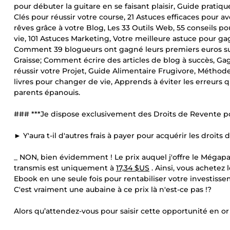
pour débuter la guitare en se faisant plaisir, Guide pratiq
Clés pour réussir votre course, 21 Astuces efficaces pour av
rêves grâce à votre Blog, Les 33 Outils Web, 55 conseils pou
vie, 101 Astuces Marketing, Votre meilleure astuce pour 
Comment 39 blogueurs ont gagné leurs premiers euros sur 
Graisse; Comment écrire des articles de blog à succès, Gag
réussir votre Projet, Guide Alimentaire Frugivore, Méthode
livres pour changer de vie, Apprends à éviter les erreurs 
parents épanouis.
### ***Je dispose exclusivement des Droits de Revente p
► Y'aura t-il d'autres frais à payer pour acquérir les droi
_ NON, bien évidemment ! Le prix auquel j'offre le Mégapa
transmis est uniquement à
17,34 $US
. Ainsi, vous achetez 
Ebook en une seule fois pour rentabiliser votre investisse
C'est vraiment une aubaine à ce prix là n'est-ce pas !?
Alors qu’attendez-vous pour saisir cette opportunité en or 