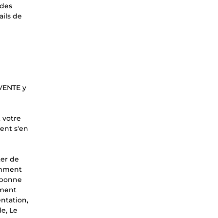
 des
ails de
EVENTE y
 votre
ment s'en
ter de
Comment
e bonne
mment
entation,
e, Le