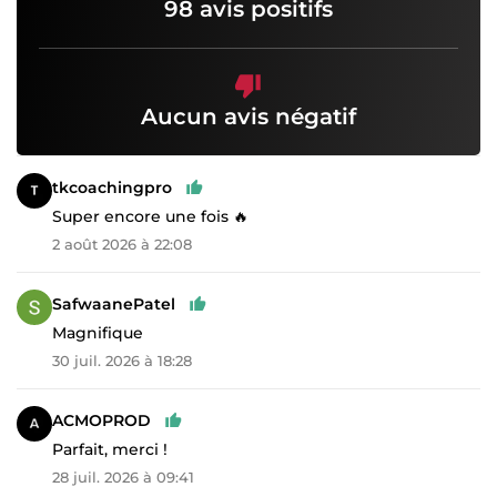
98 avis positifs
Aucun avis négatif
tkcoachingpro
Super encore une fois 🔥
2 août 2026 à 22:08
SafwaanePatel
Magnifique
30 juil. 2026 à 18:28
ACMOPROD
Parfait, merci !
28 juil. 2026 à 09:41