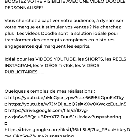
BOOSTEZ VOTRE VISIBILITÉ AVEC UNE VIDÉO DOODLE
PERSONNALISÉE !
Vous cherchez à captiver votre audience, à dynamiser
votre marque et à stimuler vos ventes ? Ne cherchez
plus ! Les vidéos Doodle sont la solution idéale pour
transformer des concepts complexes en histoires
engageantes qui marquent les esprits.
Idéal pour les VIDÉOS YOUTUBE, les SHORTS, les REELS
INSTAGRAM, les VIDÉOS TikTok, les VIDÉOS
PUBLICITAIRES……
Quelques exemples de mes réalisations :
◘ https://youtu.be/aMcGycr_zpw?si=s66l98KGpoEi4Tky
◘ https://youtu.be/w7JMDije_pQ?si=kXw0XWcxzEut_ln5
◘ https://drive.google.com/file/d/1lzvg-
pwzjn6w98QciuBRmXTZlDuu8JrU/view?usp=sharing
◘
https://drive.google.com/file/d/16Idl5L8j7ha_FBuuHbkryD
cw_QkYSg-Z/view?usp=sharing