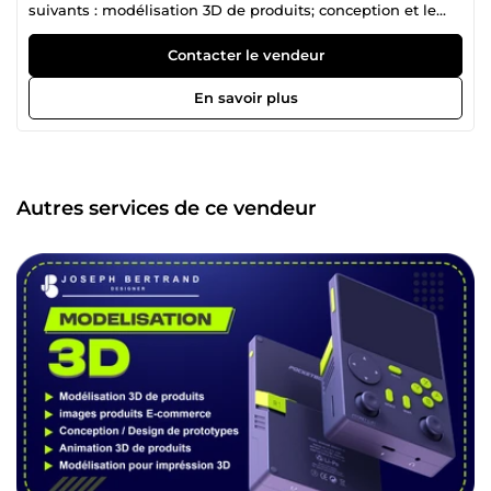
suivants : modélisation 3D de produits; conception et le
design de produits; création d'images produit de qualité
pour le e-commerce ; création d'images de fiche produit
Contacter le vendeur
(listing Amazon et Contenu A+ / EBC ); création de Manuel
d'utilisation ou guide d'utilisation; création de catalogue
En savoir plus
de produits et services ; création d'images grâce à
l'intelligence artificielle ; Montage infographique avancé;
l'animation 3D pour la présentation de produits;
conception de packaging. Je suis passionné par
l'esthétique visuelle, la technologie, et les intelligences
Autres services de ce vendeur
artificielles. Contactez moi si vous recherchez des
prestations de qualité. À très bientôt !