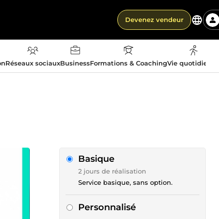
Devenez vendeur
on
Réseaux sociaux
Business
Formations & Coaching
Vie quotidienn
Basique
2 jours de réalisation
Service basique, sans option.
Personnalisé