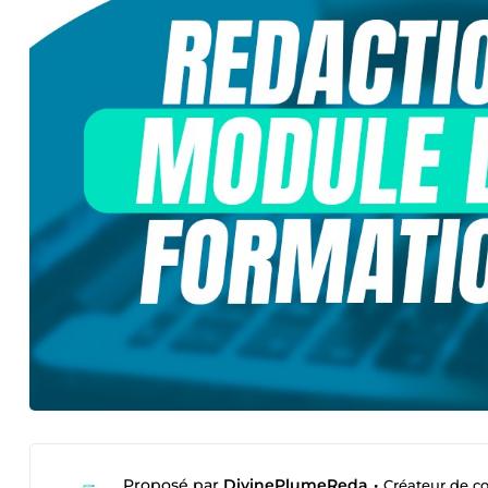
Proposé par
DivinePlumeReda
•
Créateur de co