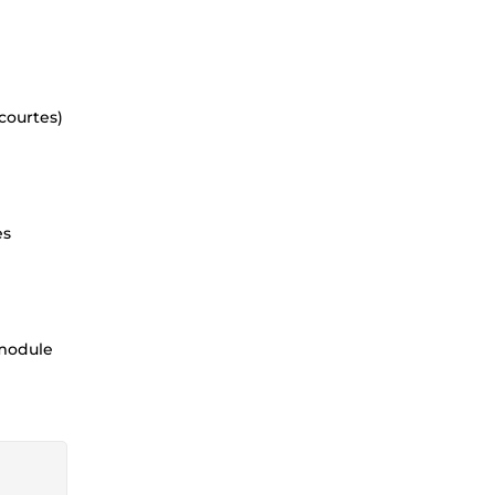
courtes)
es
 module