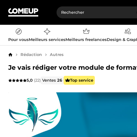
Pour vous
Meilleurs services
Meilleurs freelances
Design & Gra
Rédaction
Autres
Accueil
Je vais rédiger votre module de forma
5,0
(22)
Ventes
26
Top service