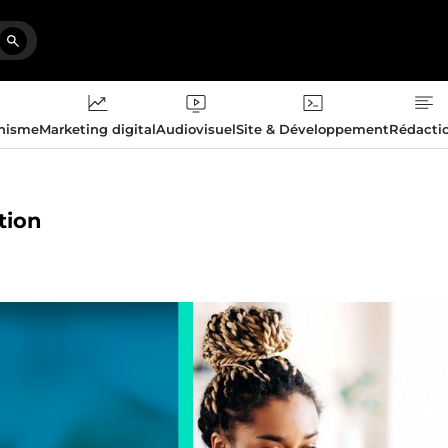
phisme
Marketing digital
Audiovisuel
Site & Développement
Rédacti
tion