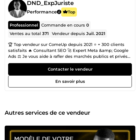
DND_ExpJuriste
Performance
Top
Professionnel
Commande en cours
0
Ventes au total
371
Vendeur depuis
Juil. 2021
🏆 Top vendeur sur ComeUp depuis 2021 ⭐ + 300 clients
satisfaits 🔥 Consultant SEO 🚀 Expert Meta &amp; Google
Ads ⚖️ Je vous aide à rafler des marchés publics et privés
afin de multiplier votre CA SEO &amp; Copywriting | Appui
aux Soumissions d'Appel d'Offres dans les Marchés
Contacter le vendeur
Publics-Privés ⚡ Accélérez la croissance de votre entreprise
avec mon soutien. 👋 Bonjour, je suis Dabina Nourou-Deen
En savoir plus
! Expert en Marchés Publics et Marketing Digital, j’aide les
entreprises, PME et opérateurs économiques à : ✅
Remporter des Appels d’Offres ✅ Optimiser leur stratégie
digitale grâce au SEO et ✅ Rédiger des contrats juridiques
solides ⚖️ Juriste de formation avec plusieurs années
Autres services de ce vendeur
d’expérience en cabinets juridiques et marketing digital,
j’ai fondé DND E-SERVICES, une équipe dédiée à la
réussite de votre entreprise. 💡 Mes services principaux : ✔️
Accompagnement en Marchés Publics ✔️ Rédaction SEO et
création de contenu optimisé ✔️ Rédaction de contrats