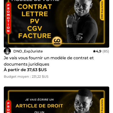
juridiques ✔️ Conseils en Business et Stratégies Digitales
💥 Pourquoi me choisir ? ✅ Expertise juridique et digitale
combinée ✅ Service rapide, efficace et personnalisé ✅
Disponible pour répondre à toutes vos questions 👉
Contactez-moi dès maintenant et boostons ensemble
votre activité !
DND_ExpJuriste
4,9
(85)
Je vais vous fournir un modèle de contrat et
documents juridiques
À partir de 37,63 $US
Budget moyen : 231,22 $US