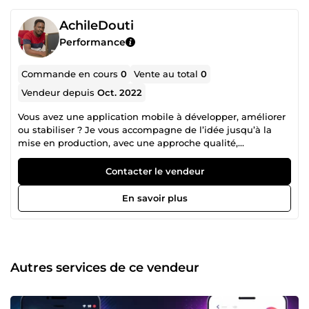
AchileDouti
Performance
Commande en cours
0
Vente au total
0
Vendeur depuis
Oct. 2022
Vous avez une application mobile à développer, améliorer
ou stabiliser ? Je vous accompagne de l’idée jusqu’à la
mise en production, avec une approche qualité,
performance et fiabilité. Qui suis-je ? Développeur mobile
senior spécialisé en Android natif (Kotlin) et Flutter, avec
Contacter le vendeur
une solide expérience sur des projets professionnels à
forte contrainte métier. Habitué aux environnements
En savoir plus
exigeants, je livre du code propre, maintenable et scalable.
Ce que je vous apporte Développement de fonctionnalités
complètes (UI + logique métier) Correction de bugs
critiques et optimisation des performances Correction de
bugs critiques et optimisation des performances Respect
Autres services de ce vendeur
des bonnes pratiques (Clean Architecture, MVVM, tests)
Intégration API, paiements, notifications, analytics Mise en
production maîtrisée (Play Store / App Store, Fastlane)