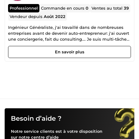
Professionnel
Commande en cours
0
Ventes au total
39
Vendeur depuis
Août 2022
Ingénieur Généraliste, j'ai travaillé dans de nombreuses
entreprises avant de devenir auto-entrepreneur: j'ai ouvert
une conciergerie, fait du consulting.... Je suis multi-tâches,
ce qui me permet de comprendre vos demandes et d'y
répondre le plus efficacement possible.
En savoir plus
Besoin d’aide ?
Notre service clients est à votre disposition
sur notre
centre d’aide