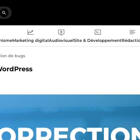
phisme
Marketing digital
Audiovisuel
Site & Développement
Rédacti
tion de bugs
 WordPress