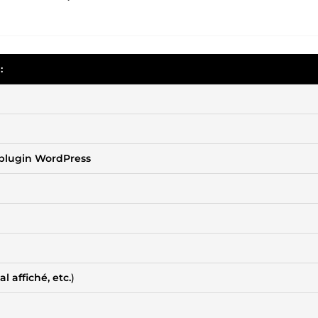
:
plugin WordPress
 affiché, etc.
)