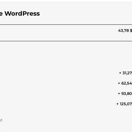
ite WordPress
43,78 
+ 31,2
+ 62,5
+ 93,8
+ 125,0
nt
t