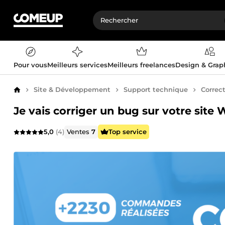
Pour vous
Meilleurs services
Meilleurs freelances
Design & Gra
Site & Développement
Support technique
Correc
Accueil
Je vais corriger un bug sur votre site
5,0
(4)
Ventes
7
Top service