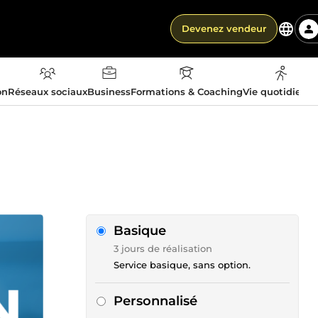
Devenez vendeur
on
Réseaux sociaux
Business
Formations & Coaching
Vie quotidienn
Basique
3 jours de réalisation
Service basique, sans option.
Personnalisé