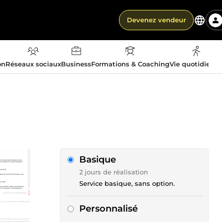
Devenez vendeur
on
Réseaux sociaux
Business
Formations & Coaching
Vie quotidienn
Basique
2 jours de réalisation
Service basique, sans option.
Personnalisé