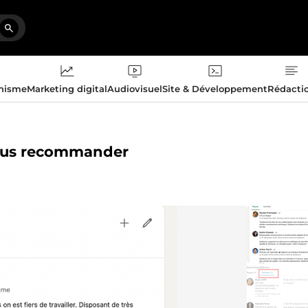
phisme
Marketing digital
Audiovisuel
Site & Développement
Rédacti
 vous recommander