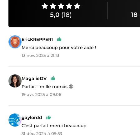
5,0
(18)
18 
EricKREPPER1
Merci beaucoup pour votre aide !
13 nov. 2025 à 21:13
MagalieDV
Parfait ‘ mille mercis 🤩
19 avr. 2025 à 09:06
gaylordd
C’est parfait merci beaucoup
31 déc. 2024 à 09:53