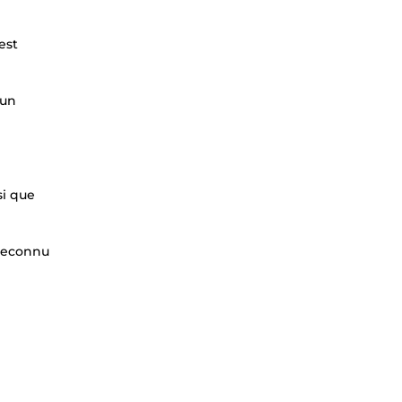
est
 un
si que
 reconnu